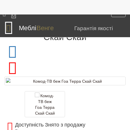
Меблі
Модульні елементи
Система Терра Скай
Комод-ТВ беж Гоа Терра Скай
0
Комод-ТВ беж Гоа Терра
Меблі
Венге
Гарантія якості
Скай Скай
Доступність Знято з продажу