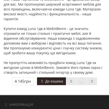
для вас. Ми пропонуємо широкий асортимент меблів для
всіх приміщень, включаючи комоди Luna 1дв. Матеріали
високої якості, надійність і функціональність - наша
гарантія.
Купити комод Luna 1дв в МебліВенге - це значить
отримати не тільки стильні і практичні меблі, але й
відмінне обслуговування. Наша команда з задоволенням
допоможе вам з вибором і відповість на всі ваші питання.
Ми пропонуємо конкурентні ціни і гнучку систему знижок,
щоб зробити вашу покупку ще вигіднішою.
Не пропустіть можливість придбати комод Luna 1дв за
вигідною ціною в МебліВенге. Замовте його прямо зараз і
створіть затишний і стильний інтер'єр у своєму домі.
4 145грн
До кошика
ІНФОРМАЦІЯ