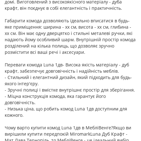
домі. Виготовлений з високоякісного матеріалу - дуба
крафт, він поєднує в собі елегантність і практичність.
Габарити комода дозволяють ідеально вписатися в будь-
яке приміщення: ширина - хх см, висота - хх см, глибина -
хх см. Він має одну дверцятко і стильні металеві ручки, які
надають йому особливий шарм. Внутрішній простір комода
розділений на кілька полиць, що дозволяє зручно
розмістити всі ваші речі і аксесуари.
Переваги комода Luna 1дв- Висока якість матеріалу - дуб
крафт, забезпечує довговічність і надійність меблів.
- Стильний і елегантний дизайн, який підходить для будь-
якого інтер'єру.
- Зручні полиці і вмістке внутрішнє простір для зберігання.
- Міцна конструкція комода, яка гарантує його
довговічність.
- Низька ціна, що робить комод Luna 1дв доступним для
кожного.
Чому варто купити комод Luna 1дв в МебліВенге?Якщо ви
вирішили купити передпокій MiromarkLuna Дуб Крафт -
Мат Лава Тернопіль, то МебліВенге - це ідеальний вибір