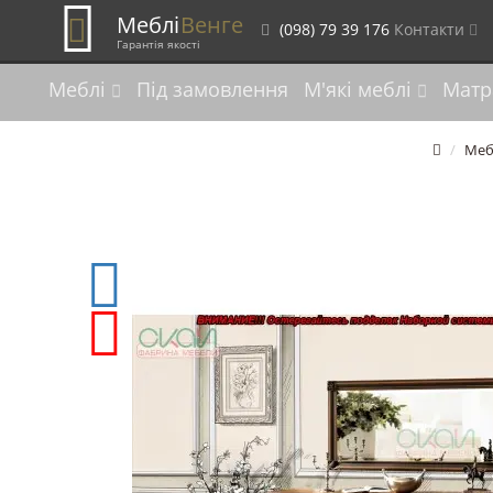
Меблі
Венге
(098) 79 39 176
Контакти
Гарантія якості
Меблі
Під замовлення
М'які меблі
Матр
Меб