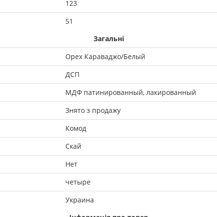
123
51
Загальні
Орех Караваджо/Белый
ДСП
МДФ патинированный, лакированный
Знято з продажу
Комод
Скай
Нет
четыре
Украина