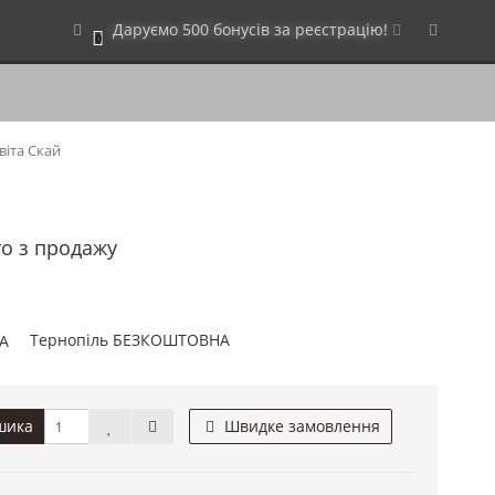
Даруємо 500 бонусів за реєстрацію!
0
віта Скай
то з продажу
Тернопіль БЕЗКОШТОВНА
шика
Швидке замовлення