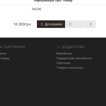
Інформація про товар
04296
18 300грн
До кошика
А ПІДТРИМКИ
ДОДАТКОВО
’язок
Виробники
товару
Подарункові сертифікати
Партнери
Товари зі знижкою