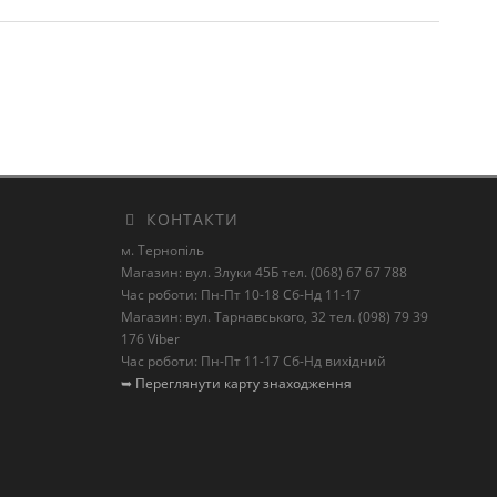
КОНТАКТИ
м. Тернопіль
Магазин: вул. Злуки 45Б тел. (068) 67 67 788
Час роботи: Пн-Пт 10-18 Сб-Нд 11-17
Магазин: вул. Тарнавського, 32 тел. (098) 79 39
176 Viber
Час роботи: Пн-Пт 11-17 Сб-Нд вихідний
➥ Переглянути карту знаходження