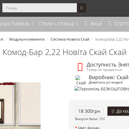
аци/Ламель
Столи і стільці
Акції
Статті
лі
Модульні елементи
Система Новита Скай
Комод-Бар 2,22 Но
Комод-Бар 2,22 Новіта Скай Скай
Доступність Зня
Товар не продається
Виробник: Скай
Дивитись усі моделі
18 300грн
До ко
Бонусні бали:
366
Цвет фасаду