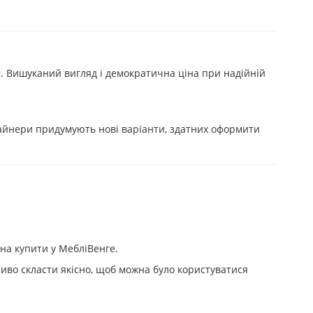
ам. Вишуканий вигляд і демократична ціна при надійній
зайнери придумують нові варіанти, здатних оформити
на купити у МебліВенге.
иво скласти якісно, щоб можна було користуватися