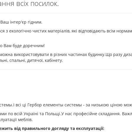
ання всіх посилок.
 Ваш інтер'єр гідним.
ся з екологічно чистих матеріалів, які відповідають всім норм
що Вам буде доречним!
, можна використовувати в різних частинах будинку.Що разу ди
ьні, спальні, дитячої, кабінету.
темы.І всі ці Гербор елементы системы - за низькою ціною мож
и по всій Україні та Польщі.У нас професійне складання. Важл
луатації меблів.
жить від правильного догляду та експлуатації: