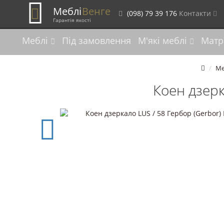
Меблі
Венге
(098) 79 39 176
Контакти
Гарантія якості
Меблі
Під замовлення
М'які меблі
Матр
Ме
Коен дзерк