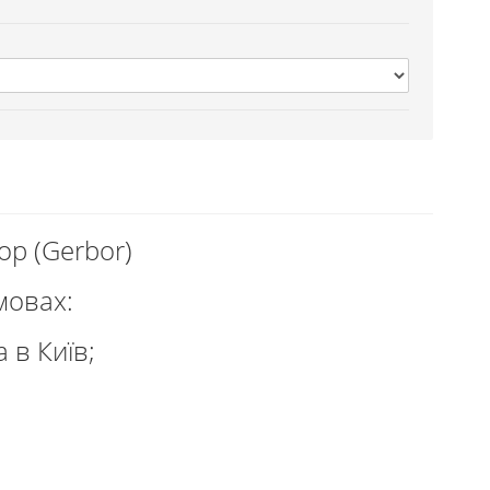
ор (Gerbor)
мовах:
 в Київ;