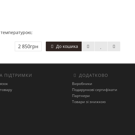
а температурою;
2 850грн
До кошика
А ПІДТРИМКИ
ДОДАТКОВО
’язок
Виробники
товару
Подарункові сертифікати
Партнери
Товари зі знижкою