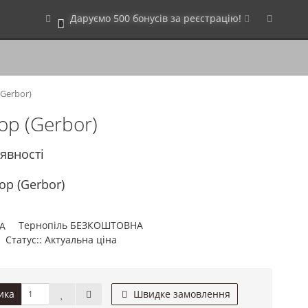
Даруємо 500 бонусів за реєстрацію!
0
(Gerbor)
ор (Gerbor)
аявності
ор (Gerbor)
Тернопіль БЕЗКОШТОВНА
Статус:: Актуальна ціна
ика
Швидке замовлення