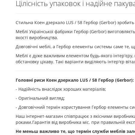
Цілісність упаковок і надійне пакув
Стильна Коен дзеркало LUS / 58 Гербор (Gerbor) зробить
Меблі Української фабрики Гербор (Gerbor) виготовляєть
якості виробництва.
Довговічні меблі, а Гербор елементы системы саме те, 
Меблі є дуже важливим елементом будь-якого інтер'єру
обстановку цікаву. Такі варіанти виділяють інтер'єр вітал
Головні риси Коен дзеркало LUS / 58 Гербор (Gerbor):
- Надійність внаслідок хороших матеріалів;
- Оригінальний вигляд;
- Довговічний термін користування Гербор елементы сис
Наш інтернет-магазин співпрацює з якісними виробникам
роками.Гарантія від виробника
міс. при правильній експ
Не меньш важливо те, що термін служби меблів зале