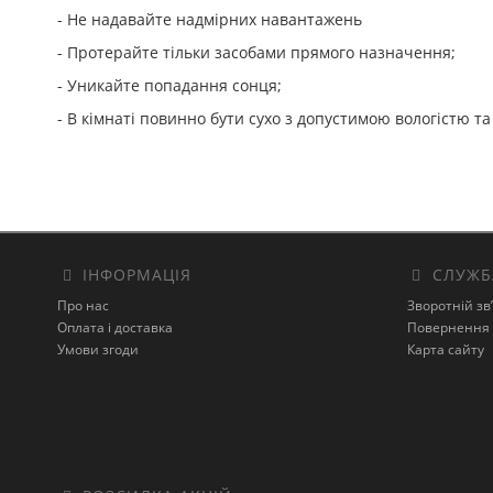
- Не надавайте надмірних навантажень
- Протерайте тільки засобами прямого назначення;
- Уникайте попадання сонця;
- В кімнаті повинно бути сухо з допустимою вологістю т
ІНФОРМАЦІЯ
СЛУЖБ
Про нас
Зворотній зв
Оплата і доставка
Повернення 
Умови згоди
Карта сайту