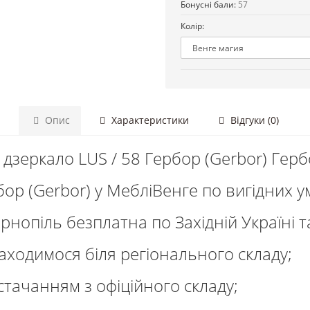
Бонусні бали:
57
Колір:
Опис
Характеристики
Відгуки (0)
дзеркало LUS / 58 Гербор (Gerbor) Герб
бор (Gerbor) у МебліВенге по вигідних у
рнопіль безплатна по Західній Україні та
находимося біля регіонального складу;
тачанням з офіційного складу;