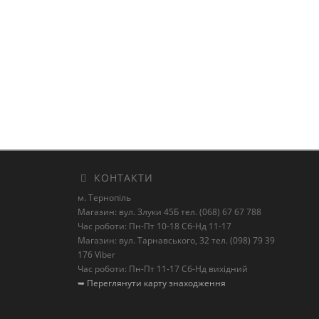
КОНТАКТИ
м. Тернопіль
Магазин: вул. Злуки 45Б тел. (068) 67 67 788
Час роботи: Пн-Пт 10-18 Сб-Нд 11-17
Магазин: вул. Тарнавського, 32 тел. (098) 79 39
176 Viber
Час роботи: Пн-Пт 11-17 Сб-Нд вихідний
➥ Переглянути карту знаходження