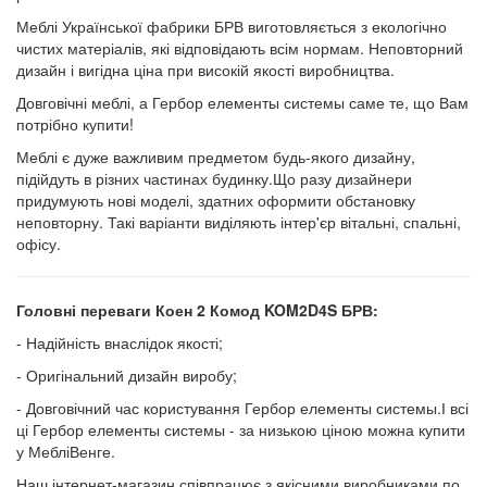
Меблі Української фабрики БРВ виготовляється з екологічно
чистих матеріалів, які відповідають всім нормам. Неповторний
дизайн і вигідна ціна при високій якості виробництва.
Довговічні меблі, а Гербор елементы системы саме те, що Вам
потрібно купити!
Меблі є дуже важливим предметом будь-якого дизайну,
підійдуть в різних частинах будинку.Що разу дизайнери
придумують нові моделі, здатних оформити обстановку
неповторну. Такі варіанти виділяють інтер'єр вітальні, спальні,
офісу.
Головні переваги Коен 2 Комод KOM2D4S БРВ:
- Надійність внаслідок якості;
- Оригінальний дизайн виробу;
- Довговічний час користування Гербор елементы системы.І всі
ці Гербор елементы системы - за низькою ціною можна купити
у МебліВенге.
Наш інтернет-магазин співпрацює з якісними виробниками по