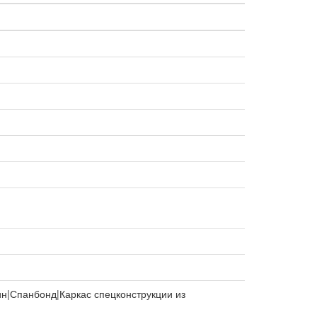
ин|Спанбонд|Каркас спецконструкции из