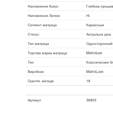
Наповнення Кокос
Глибока прошив
Наповнення Латекс
Ні
Сегмент матраца
Каркасные
Статус:
Актуальна ціна
Тип матраца
Односторонний
Торгова марка матраца
Matroluxe
Тип
Классические б
Виробник
MatroLuxe
Грантія, місяців
18
Артикул
36803