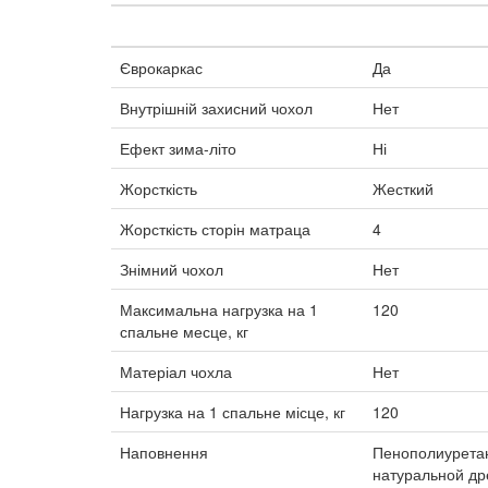
Єврокаркас
Да
Внутрішній захисний чохол
Нет
Ефект зима-літо
Ні
Жорсткість
Жесткий
Жорсткість сторін матраца
4
Знімний чохол
Нет
Максимальна нагрузка на 1
120
спальне месце, кг
Матеріал чохла
Нет
Нагрузка на 1 спальне місце, кг
120
Наповнення
Пенополиуретан
натуральной др