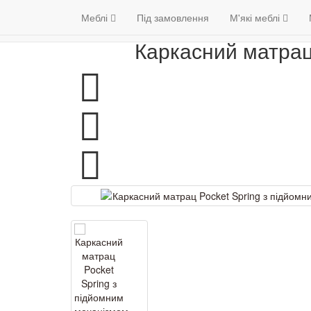
Меблі
Венге
Матраци
Гарантія якості
Меблі
Під замовлення
М'які меблі
(098) 79 39 17
Каркасний матрац