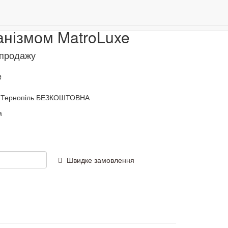
им механізмом
Даруємо 500 бонусів за реєстрацію!
0
анізмом MatroLuxe
 продажу
e
Тернопіль БЕЗКОШТОВНА
а
Швидке замовлення