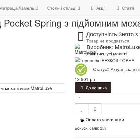
/Ламель
Матраци
Каркасний матрац Pocket Spring з підйомн
6
Матраци/Ламель
Контакти
Столи і стільці
Акції
Статті
 Pocket Spring з підйомним мех
Доступність Знято з
Товар не продається
Виробник: MatroLux
Дивитись усі моделі
Статус:: Актуальна цін
12 901грн
До кошика
Оплата частинами
Бонусні бали:
258