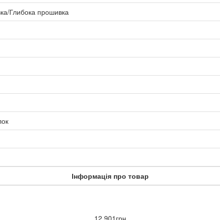
ка/Глибока прошивка
лок
Інформація про товар
12 901грн