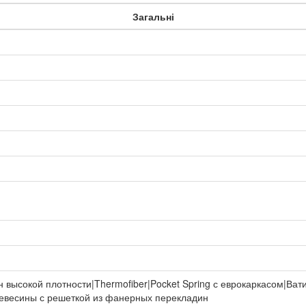
Загальні
 высокой плотности|Thermofiber|Pocket Spring с еврокаркасом|Ват
евесины с решеткой из фанерных перекладин