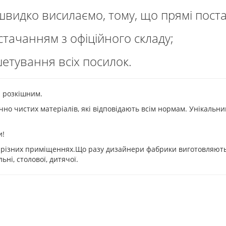
 швидко висилаємо, тому, що прямі пост
тачанням з офіційного складу;
шетування всіх посилок.
р розкішним.
чно чистих матеріалів, які відповідають всім нормам. Унікальни
и!
в різних приміщеннях.Що разу дизайнери фабрики виготовляють 
ьні, столової, дитячої.