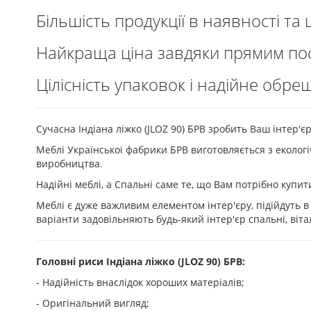
Більшість продукції в наявності та
Найкраща ціна завдяки прямим пос
Цілісність упаковок і надійне обре
Cучасна Індіана ліжко (JLOZ 90) БРВ зробить Ваш інтер'є
Меблі Української фабрики БРВ виготовляється з екологі
виробництва.
Надійні меблі, а Спальні саме те, що Вам потрібно купит
Меблі є дуже важливим елементом інтер'єру, підійдуть 
варіанти задовільняють будь-який інтер'єр спальні, вітал
Головні риси Індіана ліжко (JLOZ 90) БРВ:
- Надійність внаслідок хороших матеріалів;
- Оригінальний вигляд;