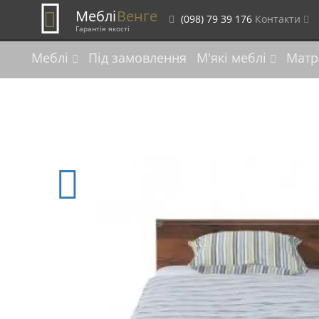
Меблі
Венге
(098) 79 39 176
Контакти
Гарантія якості
Меблі
Під замовлення
М'які меблі
Матр