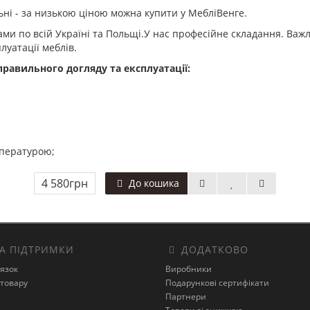
льні - за низькою ціною можна купити у МебліВенге.
и по всій Україні та Польщі.У нас професійне складання. Важл
луатації меблів.
равильного догляду та експлуатації:
мпературою;
4 580грн
До кошика
А ПІДТРИМКИ
ДОДАТКОВО
’язок
Виробники
товару
Подарункові сертифікати
Партнери