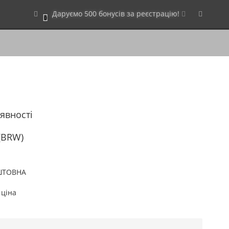
Даруємо 500 бонусів за реєстрацію!
0
аявності
(BRW)
ШТОВНА
 ціна