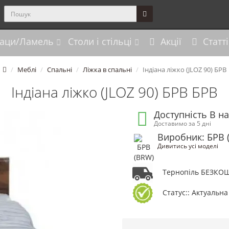
аци/Ламель
Столи і стільці
Акції
Статті
Меблі
Спальні
Ліжка в спальні
Індіана ліжко (JLOZ 90) БРВ
Індіана ліжко (JLOZ 90) БРВ БРВ
Доступність В н
Доставимо за 5 дні
Виробник: БРВ 
Дивитись усі моделі
Тернопіль БЕЗКО
Статус:: Актуальна