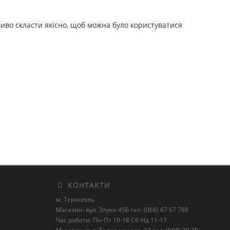
иво скласти якісно, щоб можна було користуватися
КОНТАКТИ
м. Тернопіль
Магазин: вул. Злуки 45Б тел. (068) 67 67 788
Час роботи: Пн-Пт 10-18 Сб-Нд 11-17