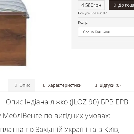
4 580грн
До кош
Бонусні бали:
92
Колір:
Опис
Характеристики
Відгуки (0)
Опис Індіана ліжко (JLOZ 90) БРВ БРВ
 у МебліВенге по вигідних умовах:
латна по Західній Україні та в Київ;