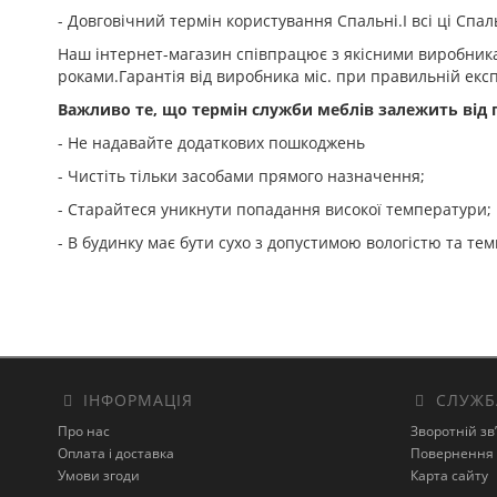
- Довговічний термін користування Спальні.І всі ці Спа
Наш інтернет-магазин співпрацює з якісними виробникам
роками.Гарантія від виробника
міс. при правильній експ
Важливо те, що термін служби меблів залежить від п
- Не надавайте додаткових пошкоджень
- Чистіть тільки засобами прямого назначення;
- Старайтеся уникнути попадання високої температури;
- В будинку має бути сухо з допустимою вологістю та те
ІНФОРМАЦІЯ
СЛУЖБ
Про нас
Зворотній зв
Оплата і доставка
Повернення 
Умови згоди
Карта сайту