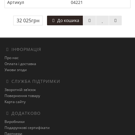
Артикул
04221
32 025грн
До кошика
ІНФОРМАЦІЯ
Про нас
Оплата і доставка
Умови згоди
СЛУЖБА ПІДТРИМКИ
Зворотній зв’язок
Повернення товару
Карта сайту
ДОДАТКОВО
Виробники
Подарункові сертифікати
Партнери