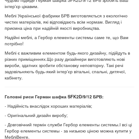
інтер'єр цікавим.
Меблі Української фабрики БРВ виготовляється з екологічно
чистих матеріалів, які відповідають всім нормам. Вигляд і
приємна ціна при надійній якості виробництва.
Надійні меблі, а Гербор елементы системы саме те, що Вам
потрібно!
Меблі є важливим елементом будь-якого дизайну, підійдуть в
різних приміщеннях.Що разу дизайнери виготовляють нові
вироби, здатних зробити обстановку неповторну. Такі речі
задовільняють будь-який інтер'єр вітальні, спальні, дитячої,
кабінету.
Головні риси Герман шафка SFK2D/9/12 БРВ:
- Надійність внаслідок хороших матеріалів;
- Оригінальний дизайн виробу;
- Довговічний термін служби Гербор елементы системы.І всі ці
Гербор елементы системы - за низькою ціною можна купити у
МебліВенге.