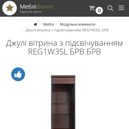
Меблі
Венге
0
Гарантія якості
Меблі
Модульні елементи
Джулі вітрина з підсвічуванням REG1W3SL БРВ
Джулі вітрина з підсвічуванням
REG1W3SL БРВ БРВ