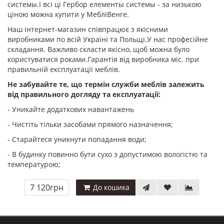
системы.І всі ці Гербор елементы системы - за низькою
ціною можна купити у МебліВенге.
Наш інтернет-магазин співпрацює з якісними
виробниками по всій Україні та Польщі.У нас професійне
складання. Важливо скласти якісно, щоб можна було
користуватися роками.Гарантія від виробника
міс. при
правильній експлуатації меблів.
Не забувайте те, що термін служби меблів залежить
від правильного догляду та експлуатації:
- Уникайте додаткових навантажень
- Чистіть тільки засобами прямого назначення;
- Старайтеся уникнути попадання води;
- В будинку повинно бути сухо з допустимою вологістю та
температурою;
7 120грн
До кошика