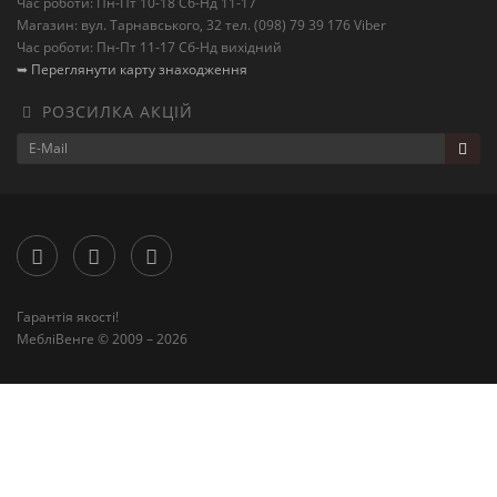
Час роботи: Пн-Пт 10-18 Сб-Нд 11-17
Магазин: вул. Тарнавського, 32 тел. (098) 79 39 176 Viber
Час роботи: Пн-Пт 11-17 Сб-Нд вихідний
➥ Переглянути карту знаходження
РОЗСИЛКА АКЦІЙ
Гарантія якості!
МебліВенге © 2009 – 2026