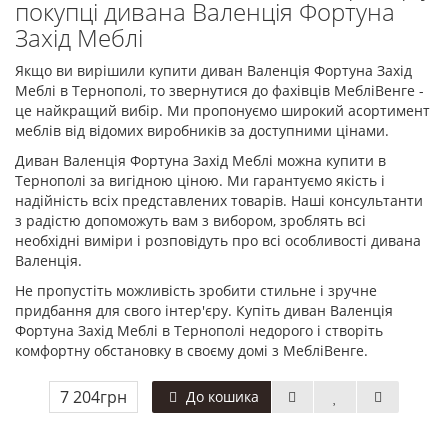
покупці дивана Валенція Фортуна
Захід Меблі
Якщо ви вирішили купити диван Валенція Фортуна Захід
Меблі в Тернополі, то звернутися до фахівців МебліВенге -
це найкращий вибір. Ми пропонуємо широкий асортимент
меблів від відомих виробників за доступними цінами.
Диван Валенція Фортуна Захід Меблі можна купити в
Тернополі за вигідною ціною. Ми гарантуємо якість і
надійність всіх представлених товарів. Наші консультанти
з радістю допоможуть вам з вибором, зроблять всі
необхідні виміри і розповідуть про всі особливості дивана
Валенція.
Не пропустіть можливість зробити стильне і зручне
придбання для свого інтер'єру. Купіть диван Валенція
Фортуна Захід Меблі в Тернополі недорого і створіть
комфортну обстановку в своєму домі з МебліВенге.
7 204грн
До кошика