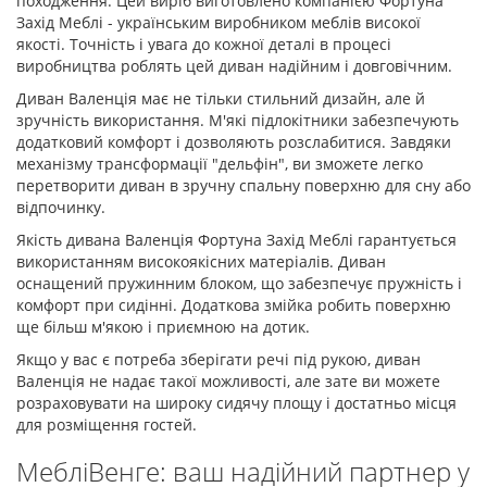
походження. Цей виріб виготовлено компанією Фортуна
Захід Меблі - українським виробником меблів високої
якості. Точність і увага до кожної деталі в процесі
виробництва роблять цей диван надійним і довговічним.
Диван Валенція має не тільки стильний дизайн, але й
зручність використання. М'які підлокітники забезпечують
додатковий комфорт і дозволяють розслабитися. Завдяки
механізму трансформації "дельфін", ви зможете легко
перетворити диван в зручну спальну поверхню для сну або
відпочинку.
Якість дивана Валенція Фортуна Захід Меблі гарантується
використанням високоякісних матеріалів. Диван
оснащений пружинним блоком, що забезпечує пружність і
комфорт при сидінні. Додаткова змійка робить поверхню
ще більш м'якою і приємною на дотик.
Якщо у вас є потреба зберігати речі під рукою, диван
Валенція не надає такої можливості, але зате ви можете
розраховувати на широку сидячу площу і достатньо місця
для розміщення гостей.
МебліВенге: ваш надійний партнер у