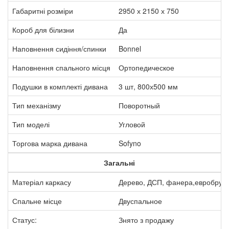
Габаритні розміри
2950 х 2150 х 750
Короб для білизни
Да
Наповнення сидіння/спинки
Bonnel
Наповнення спального місця
Ортопедическое
Подушки в комплекті дивана
3 шт, 800х500 мм
Тип механізму
Поворотный
Тип моделі
Угловой
Торгова марка дивана
Sofyno
Загальні
Матеріал каркасу
Дерево, ДСП, фанера,евробрус
Спальне місце
Двуспальное
Статус:
Знято з продажу