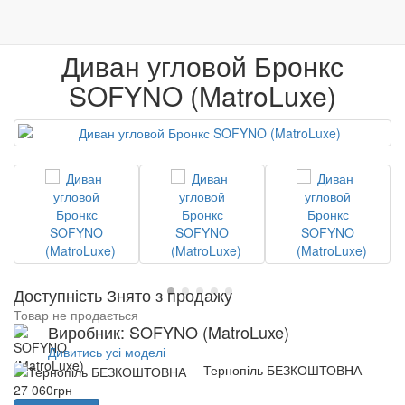
0
М'які меблі
Дивани кутові
Диван угловой Бронкс
Меблі
Венге
Гарантія якості
Диван угловой Бронкс
SOFYNO (MatroLuxe)
Доступність Знято з продажу
Товар не продається
Виробник: SOFYNO (MatroLuxe)
Дивитись усі моделі
Тернопіль БЕЗКОШТОВНА
27 060грн