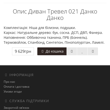
Опис Диван Тревел 021 Данко
Данко
Комплектація: Ніша для білизни, подушки.
Каркас: Натуральне дерево: бук, сосна. ДСП, ДВП, Фанера.
Наповнення: Оббивочна тканина, ПРБ (Боннель),
Термовойлок, Спанбонд, Синтепон, Пінополіурітан, Ламелі.
9 629грн
До кошика
ІНФОРМАЦІЯ
Про нас
Оплата і доставка
Умови згоди
СЛУЖБА ПІДТРИМКИ
Зворотній зв’язок