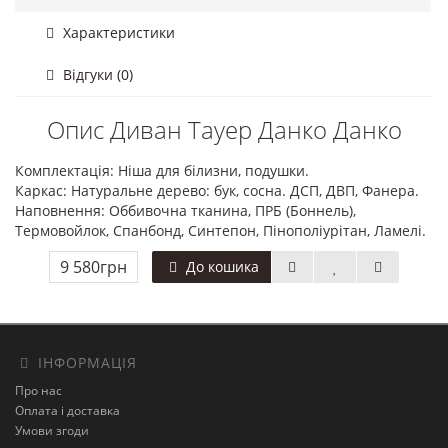
Характеристики
Відгуки (0)
Опис Диван Тауер Данко Данко
Комплектація: Ніша для білизни, подушки.
Каркас: Натуральне дерево: бук, сосна. ДСП, ДВП, Фанера.
Наповнення: Оббивочна тканина, ПРБ (Боннель),
Термовойлок, Спанбонд, Синтепон, Пінополіурітан, Ламелі.
9 580грн
До кошика
ІНФОРМАЦІЯ
Про нас
Оплата і доставка
Умови згоди