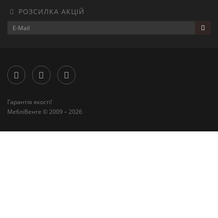
РОЗСИЛКА АКЦІЙ
Гарантія якості!
МебліВенге © 2009 – 2026