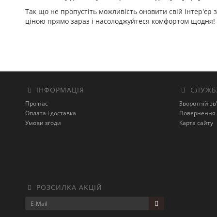
Так що не пропустіть можливість оновити свій інтер'єр
ціною прямо зараз і насолоджуйтеся комфортом щодня!
ІНФОРМАЦІЯ
СЛУЖБ
Про нас
Зворотній зв
Оплата і доставка
Повернення 
Умови згоди
Карта сайту
РОЗСИЛКА АКЦІЙ