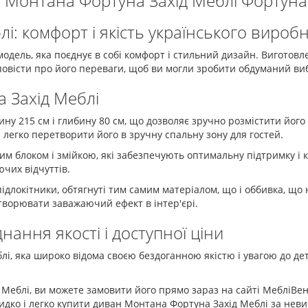
 Монтана Фортуна Захід Меблі Фортуна 
: комфорт і якість українського вироб
одель, яка поєднує в собі комфорт і стильний дизайн. Виготовл
овісти про його переваги, щоб ви могли зробити обдуманий виб
 Захід Меблі
ину 215 см і глибину 80 см, що дозволяє зручно розмістити його 
 легко перетворити його в зручну спальну зону для гостей.
ним блоком і змійкою, які забезпечують оптимальну підтримку і
чих відчуттів.
підлокітники, обтягнуті тим самим матеріалом, що і оббивка, що
створювати заважаючий ефект в інтер'єрі.
нання якості і доступної ціни
і, яка широко відома своєю бездоганною якістю і увагою до де
Меблі, ви можете замовити його прямо зараз на сайті МебліВен
идко і легко купити диван Монтана Фортуна Захід Меблі за неви