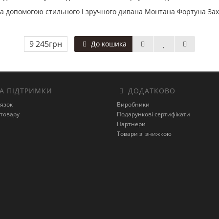
 за допомогою стильного і зручного дивана Монтана Фортуна Зах
9 245грн
До кошика
А ПІДТРИМКИ
ДОДАТКОВО
’язок
Виробники
товару
Подарункові сертифікати
Партнери
Товари зі знижкою