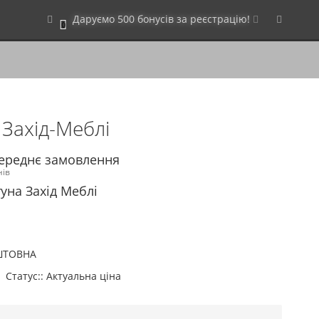
Даруємо 500 бонусів за реєстрацію!
0
Захід-Меблі
переднє замовлення
нів
уна Захід Меблі
ШТОВНА
Статус:: Актуальна ціна