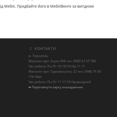
ід Меблі. Придбайте його в МебліВенге за вигідною
КОНТАКТИ
м. Тернопіль
Магазин: вул. Злуки 45Б тел. (068) 67 67 788
Час роботи: Пн-Пт 10-18 Сб-Нд 11-17
Магазин: вул. Тарнавського, 32 тел. (098) 79 39
176 Viber
Час роботи: Пн-Пт 11-17 Сб-Нд вихідний
➥ Переглянути карту знаходження