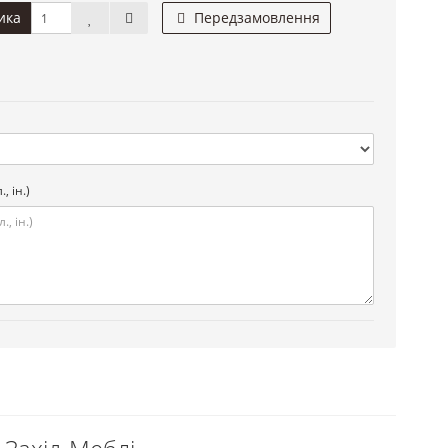
ика
Передзамовлення
, ін.)