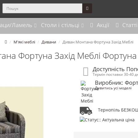
аци/Ламель
Столи і стільці
Акції
Статті
М'які меблі
Дивани
Диван Монтана Фортуна Захід Меблі
ана Фортуна Захід Меблі Фортуна 
Доступність По
Термін поставки 30-40 д
Виробник: Форт
Дивитись усі моделі
Тернопіль БЕЗКО