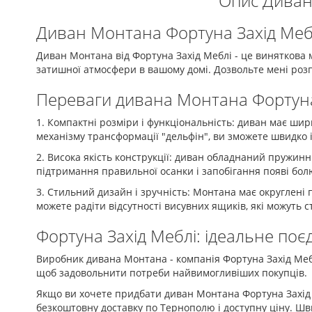
Опис Диван
Диван Монтана Фортуна Захід Меблі
Диван Монтана від Фортуна Захід Меблі - це виняткова м
затишної атмосфери в вашому домі. Дозвольте мені розп
Переваги дивана Монтана Фортуна
1. Компактні розміри і функціональність: диван має шир
механізму трансформації "дельфін", ви зможете швидко і
2. Висока якість конструкції: диван обладнаний пружин
підтримання правильної осанки і запобігання появі болю
3. Стильний дизайн і зручність: Монтана має округлені 
можете радіти відсутності висувних ящиків, які можуть 
Фортуна Захід Меблі: ідеальне поєд
Виробник дивана Монтана - компанія Фортуна Захід Мебл
щоб задовольнити потреби найвимогливіших покупців.
Якщо ви хочете придбати диван Монтана Фортуна Захід 
безкоштовну доставку по Тернополю і доступну ціну. Шв