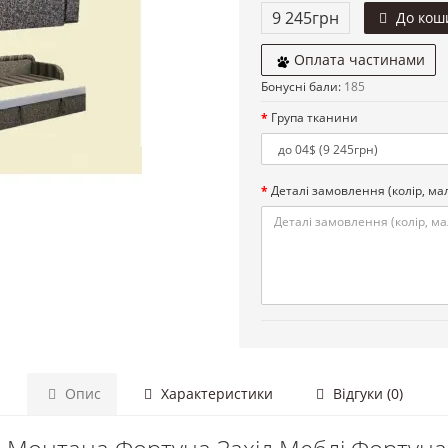
9 245грн
До кош
Оплата частинами
Бонусні бали:
185
Група тканини
Деталі замовлення (колір, мал.
Опис
Характеристики
Відгуки (0)