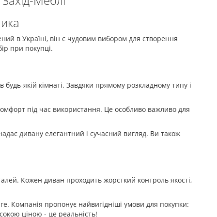
Захід-Меблі
ника
ений в Україні, він є чудовим вибором для створення
ір при покупці.
в будь-якій кімнаті. Завдяки прямому розкладному типу і
 комфорт під час використання. Це особливо важливо для
 надає дивану елегантний і сучасний вигляд. Ви також
талей. Кожен диван проходить жорсткий контроль якості,
ге. Компанія пропонує найвигідніші умови для покупки:
сокою ціною - це реальність!