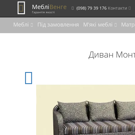
Меблі
Венге
(098) 79 39 176
Контакти
Гарантія якості
Меблі
Під замовлення
М'які меблі
Матр
Диван Монт