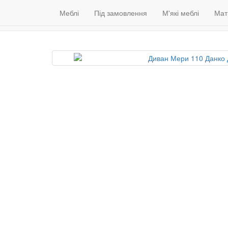
Меблі
Венге
Гарантія якості
Меблі
Під замовлення
(098) 79 39 176
М'які меблі
Контакти
Мат