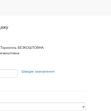
Даруємо 500 бонусів за реєстрацію!
0
дажу
Тернопіль БЕЗКОШТОВНА
 Безкоштовна
Швидке замовлення