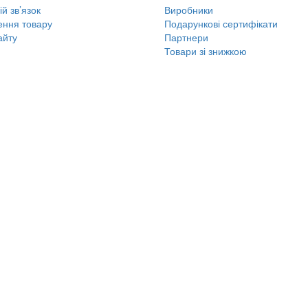
й зв’язок
Виробники
ння товару
Подарункові сертифікати
айту
Партнери
Товари зі знижкою