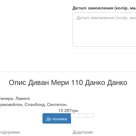
Деталі замовлення (колір, мал.
Опис Диван Мери 110 Данко Данко
Фанера, Ламелі.
ермовойлок, Спанбонд, Синтепон.
10 297грн
До кошика
підтримки
Додатково