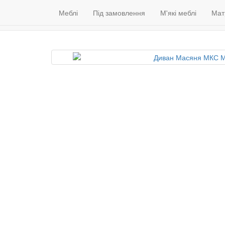
Меблі
Венге
Гарантія якості
Меблі
Під замовлення
(098) 79 39 176
М'які меблі
Контакти
Мат