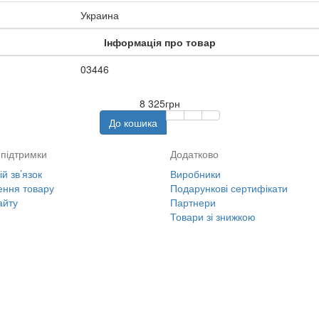
Украина
Інформація про товар
03446
8 325грн
До кошика
підтримки
Додатково
й зв’язок
Виробники
ння товару
Подарункові сертифікати
айту
Партнери
Товари зі знижкою