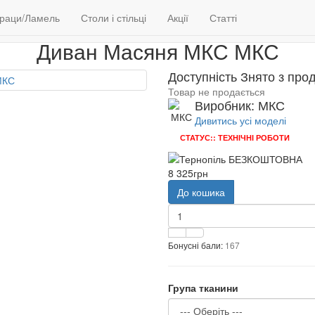
М'які меблі
Дивани
Диван Масяня МКС
раци/Ламель
Столи і стільці
Акції
Статті
Диван Масяня МКС МКС
Доступність Знято з про
Товар не продається
Виробник: МКС
Дивитись усі моделі
СТАТУС:: ТЕХНІЧНІ РОБОТИ
8 325грн
До кошика
Бонусні бали:
167
Група тканини