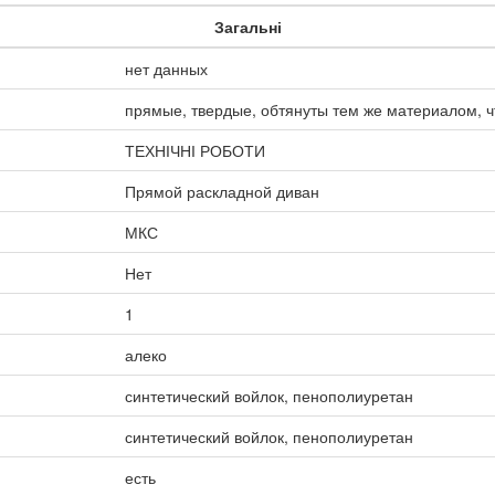
Загальні
нет данных
прямые, твердые, обтянуты тем же материалом, ч
ТЕХНІЧНІ РОБОТИ
Прямой раскладной диван
МКС
Нет
1
алеко
синтетический войлок, пенополиуретан
синтетический войлок, пенополиуретан
есть