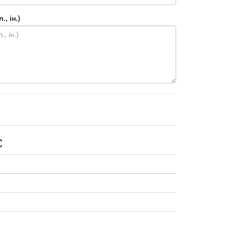
, ін.)
С