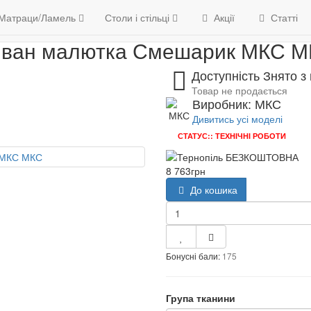
М'які меблі
Дивани
Диван малютка Смешарик МКС
6
Матраци/Ламель
Контакти
Столи і стільці
Акції
Статті
ван малютка Смешарик МКС 
Доступність Знято з
Товар не продається
Виробник: МКС
Дивитись усі моделі
СТАТУС:: ТЕХНІЧНІ РОБОТИ
8 763грн
До кошика
Бонусні бали:
175
Група тканини