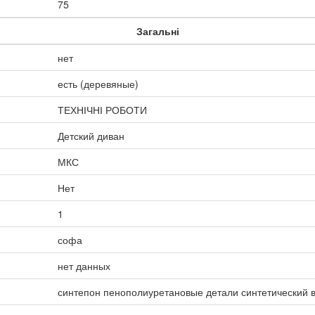
75
Загальні
нет
есть (деревяные)
ТЕХНІЧНІ РОБОТИ
Детский диван
МКС
Нет
1
софа
нет данных
синтепон пенополиуретановые детали синтетический 