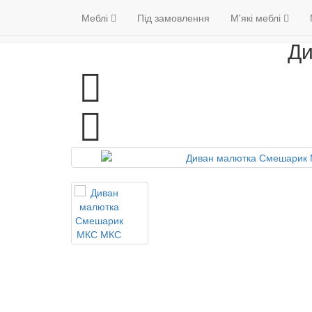
Меблі
Венге
Гарантія якості
Меблі
Під замовлення
М'які меблі
(098) 79 39 17
Ди