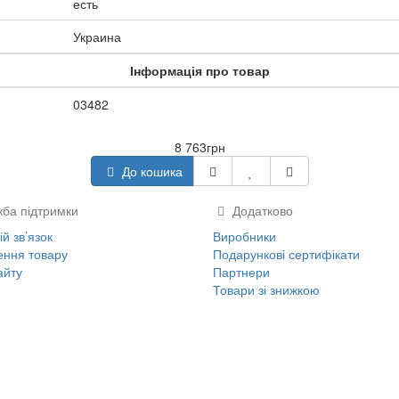
есть
Украина
Інформація про товар
03482
8 763грн
До кошика
ба підтримки
Додатково
й зв’язок
Виробники
ння товару
Подарункові сертифікати
айту
Партнери
Товари зі знижкою