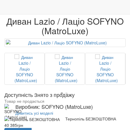
0
М'які меблі
Дивани кутові
Диван Lazio / Лаціо
Меблі
Венге
Гарантія якості
Диван Lazio / Лаціо SOFYNO
(MatroLuxe)
Доступність Знято з продажу
Товар не продається
Виробник: SOFYNO (MatroLuxe)
Дивитись усі моделі
Тернопіль БЕЗКОШТОВНА
40 385грн