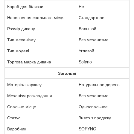
Короб для білизни
Нет
Наповнення спального місця
Стандартное
Розмір дивану
Большой
Тип механізму
Без механизма
Тип моделі
Угловой
Торгова марка дивана
Sofyno
Загальні
Матеріал каркасу
Натуральное дерево
Механізм розкладання
Без механизма
Спальне місце
Односпальное
Статус:
Знято з продажу
Виробник
SOFYNO