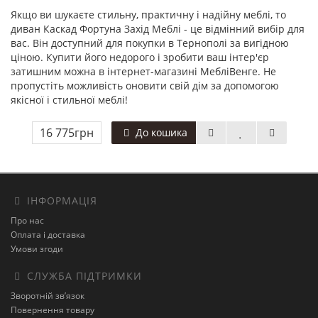
Якщо ви шукаєте стильну, практичну і надійну меблі, то
диван Каскад Фортуна Захід Меблі - це відмінний вибір для
вас. Він доступний для покупки в Тернополі за вигідною
ціною. Купити його недорого і зробити ваш інтер'єр
затишним можна в інтернет-магазині МебліВенге. Не
пропустіть можливість оновити свій дім за допомогою
якісної і стильної меблі!
16 775грн
До кошика
ІНФОРМАЦІЯ
Про нас
Оплата і доставка
Умови згоди
СЛУЖБА ПІДТРИМКИ
Зворотній зв’язок
Повернення товару