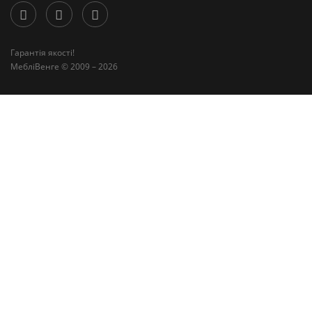
Гарантія якості!
МебліВенге © 2009 – 2026