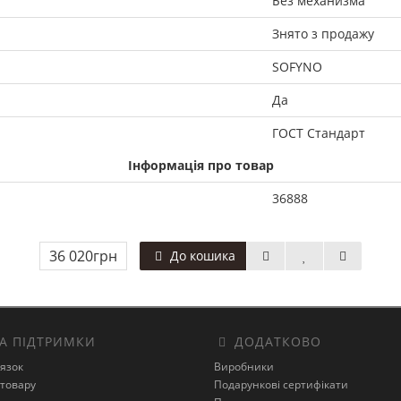
Без механизма
Знято з продажу
SOFYNO
Да
ГОСТ Стандарт
Інформація про товар
36888
36 020грн
До кошика
А ПІДТРИМКИ
ДОДАТКОВО
’язок
Виробники
товару
Подарункові сертифікати