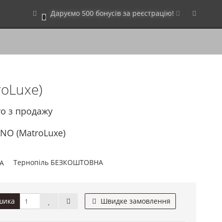
Даруємо 500 бонусів за реєстрацію!
0
roLuxe)
то з продажу
NO (MatroLuxe)
Тернопіль БЕЗКОШТОВНА
шика
Швидке замовлення