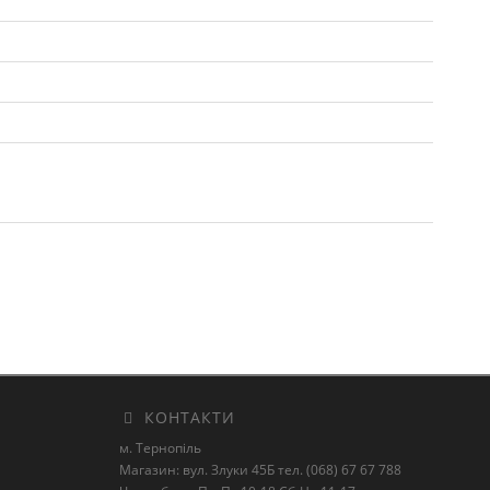
КОНТАКТИ
м. Тернопіль
Магазин: вул. Злуки 45Б тел. (068) 67 67 788