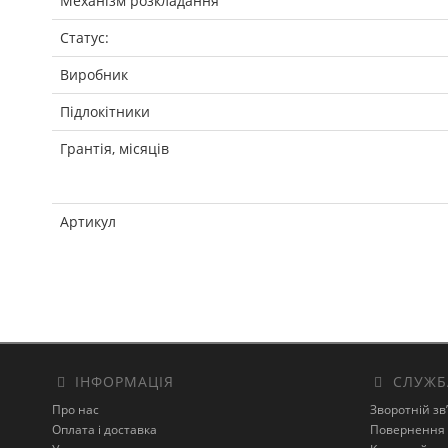
Механізм розкладання
Статус:
Виробник
Підлокітники
Грантія, місяців
Артикул
ІНФОРМАЦІЯ
СЛУЖБ
Про нас
Зворотній зв
Оплата і доставка
Повернення 