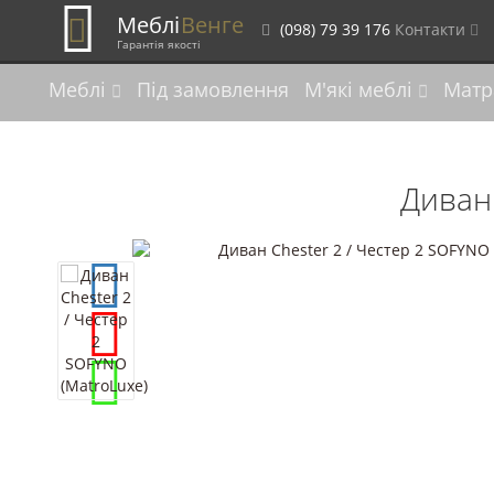
Меблі
Венге
(098) 79 39 176
Контакти
Гарантія якості
Меблі
Під замовлення
М'які меблі
Матр
Диван 