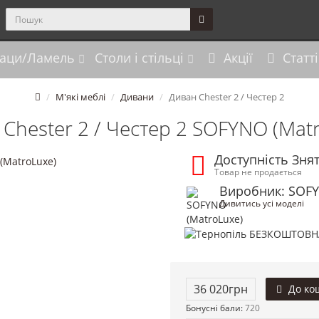
аци/Ламель
Столи і стільці
Акції
Статті
М'які меблі
Дивани
Диван Chester 2 / Честер 2
Chester 2 / Честер 2 SOFYNO (Mat
Доступність Зня
Товар не продається
Виробник: SOFY
Дивитись усі моделі
36 020грн
До ко
Бонусні бали:
720