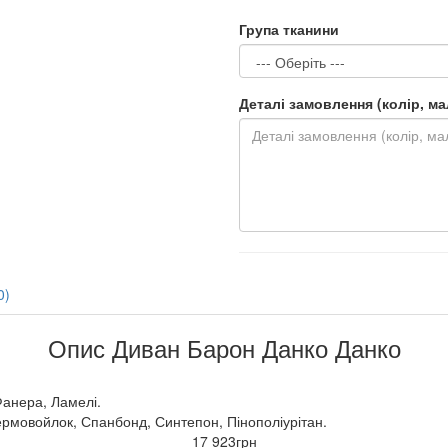
Група тканини
Деталі замовлення (колір, мал.
0)
Опис Диван Барон Данко Данко
Фанера, Ламелі.
рмовойлок, Спанбонд, Синтепон, Пінополіурітан.
17 923грн