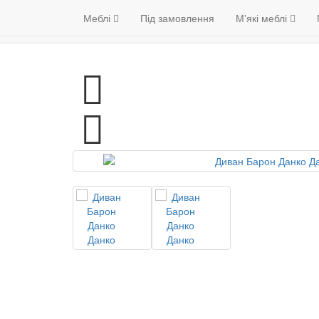
Меблі
Венге
Гарантія якості
Меблі
Під замовлення
М'які меблі
(098) 79 39 17