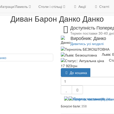
М'які меблі
Дивани
Диван Барон Данко
6
Матраци/Ламель
Контакти
Столи і стільці
Акції
Статті
Диван Барон Данко Данко
Доступність Попере
Термін поставки 30-40 дні
Виробник: Данко
Дивитись усі моделі
Львів:
Ст
17 923грн
До кошика
Оплата частинами
Бонусні бали:
358