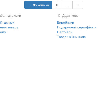
До кошика
ба підтримки
Додатково
й зв’язок
Виробники
ння товару
Подарункові сертифікати
айту
Партнери
Товари зі знижкою