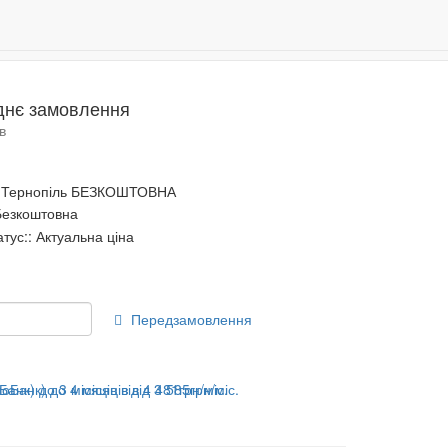
Даруємо 500 бонусів за реєстрацію!
0
днє замовлення
в
Тернопіль БЕЗКОШТОВНА
 Безкоштовна
атус:: Актуальна ціна
Передзамовлення