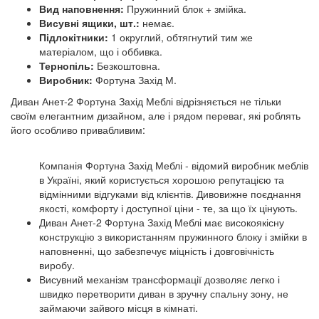
Вид наповнення:
Пружинний блок + змійка.
Висувні ящики, шт.:
немає.
Підлокітники:
1 округлий, обтягнутий тим же
матеріалом, що і оббивка.
Тернопіль:
Безкоштовна.
Виробник:
Фортуна Захід М.
Диван Анет-2 Фортуна Захід Меблі відрізняється не тільки
своїм елегантним дизайном, але і рядом переваг, які роблять
його особливо привабливим:
Компанія Фортуна Захід Меблі - відомий виробник меблів
в Україні, який користується хорошою репутацією та
відмінними відгуками від клієнтів. Дивовижне поєднання
якості, комфорту і доступної ціни - те, за що їх цінують.
Диван Анет-2 Фортуна Захід Меблі має високоякісну
конструкцію з використанням пружинного блоку і змійки в
наповненні, що забезпечує міцність і довговічність
виробу.
Висувний механізм трансформації дозволяє легко і
швидко перетворити диван в зручну спальну зону, не
займаючи зайвого місця в кімнаті.