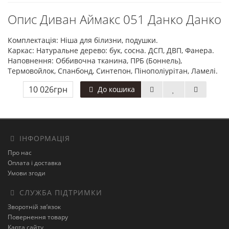
Опис Диван Аймакс 051 Данко Данко
Комплектація: Ніша для білизни, подушки.
Каркас: Натуральне дерево: бук, сосна. ДСП, ДВП, Фанера.
Наповнення: Оббивочна тканина, ПРБ (Боннель),
Термовойлок, Спанбонд, Синтепон, Пінополіурітан, Ламелі.
10 026грн
До кошика
ІНФОРМАЦІЯ
Про нас
Оплата і доставка
Умови згоди
СЛУЖБА ПІДТРИМКИ
Зворотній зв’язок
Повернення товару
Карта сайту