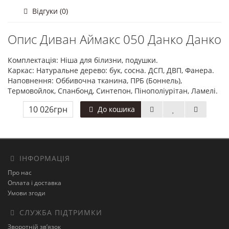
Відгуки (0)
Опис Диван Аймакс 050 Данко Данко
Комплектація: Ніша для білизни, подушки.
Каркас: Натуральне дерево: бук, сосна. ДСП, ДВП, Фанера.
Наповнення: Оббивочна тканина, ПРБ (Боннель),
Термовойлок, Спанбонд, Синтепон, Пінополіурітан, Ламелі.
10 026грн
До кошика
ІНФОРМАЦІЯ
Про нас
Оплата і доставка
Умови згоди
СЛУЖБА ПІДТРИМКИ
Зворотній зв’язок