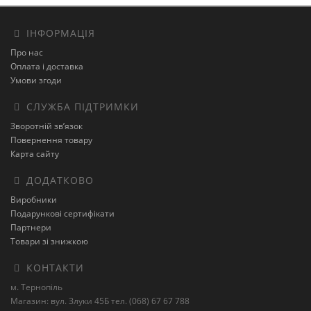
ІНФОРМАЦІЯ
Про нас
Оплата і доставка
Умови згоди
СЛУЖБА ПІДТРИМКИ
Зворотній зв’язок
Повернення товару
Карта сайту
ДОДАТКОВО
Виробники
Подарункові сертифікати
Партнери
Товари зі знижкою
КОНТАКТИ
м. Тернопіль
Магазин: вул. Злуки 45Б тел. (068) 67 67 788