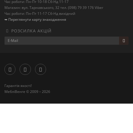
Час роботи: Пн-Пт 10-18 Сб-Нд 11-17
Магазин: вул. Тарнавського, 32 тел. (098) 79 39 176 Viber
Час роботи: Пн-Пт 11-17 Сб-Нд вихідний
➥ Переглянути карту знаходження
РОЗСИЛКА АКЦІЙ
Гарантія якості!
МебліВенге © 2009 – 2026