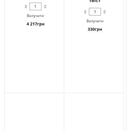
твіст
Вилучити
Вилучити
4 217грн
330грн