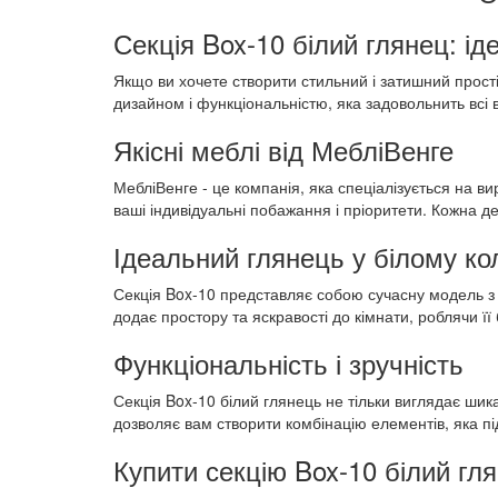
Секція Box-10 білий глянец: ід
Якщо ви хочете створити стильний і затишний простір
дизайном і функціональністю, яка задовольнить всі 
Якісні меблі від МебліВенге
МебліВенге - це компанія, яка спеціалізується на 
ваші індивідуальні побажання і пріоритети. Кожна де
Ідеальний глянець у білому ко
Секція Box-10 представляє собою сучасну модель з о
додає простору та яскравості до кімнати, роблячи ї
Функціональність і зручність
Секція Box-10 білий глянець не тільки виглядає шик
дозволяє вам створити комбінацію елементів, яка пі
Купити секцію Box-10 білий гл