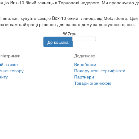
цію Box-10 білий глянець в Тернополі недорого. Ми пропонуємо дост
вітальні, купуйте секцію Box-10 білий глянець від МебліВенге. Цей 
вати вам найкращі рішення для вашого дому за доступною ціною.
867грн
До кошика
підтримки
Додатково
й зв’язок
Виробники
ння товару
Подарункові сертифікати
айту
Партнери
Товари зі знижкою