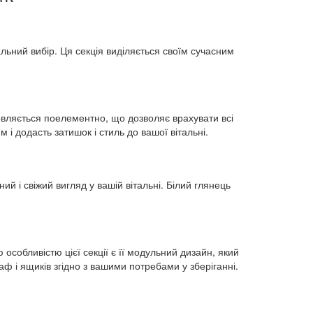
альний вибір. Ця секція виділяється своїм сучасним
товляється поелементно, що дозволяє врахувати всі
 і додасть затишок і стиль до вашої вітальні.
й і свіжий вигляд у вашій вітальні. Білий глянець
собливістю цієї секції є її модульний дизайн, який
ф і ящиків згідно з вашими потребами у зберіганні.