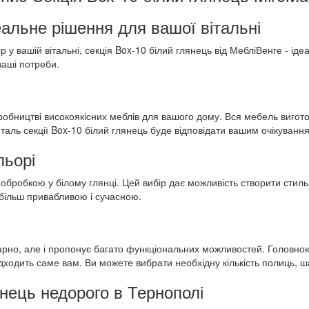
еальне рішення для вашої вітальні
 у вашій вітальні, секція Box-10 білий глянець від МебліВенге - іде
ваші потреби.
виробництві високоякісних меблів для вашого дому. Вся мебель виго
таль секції Box-10 білий глянець буде відповідати вашим очікуванням
льорі
бробкою у білому глянці. Цей вибір дає можливість створити стильни
ї більш привабливою і сучасною.
арно, але і пропонує багато функціональних можливостей. Головною о
дходить саме вам. Ви можете вибрати необхідну кількість полиць, ша
янець недорого в Тернополі