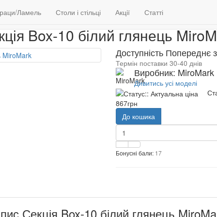
Меблі
Вітальні
Секція Box-10 білий глянець
раци/Ламель
Столи і стільці
Акції
Статті
кція Box-10 білий глянець MiroM
Доступність Попереднє 
Термін поставки 30-40 днів
Виробник: MiroMark
Дивитись усі моделі
Ст
867грн
До кошика
Бонусні бали:
17
пис Секція Box-10 білий глянець MiroMa