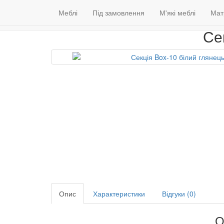
Меблі
Венге
Гарантія якості
Меблі
Під замовлення
(098) 79 39 176
М'які меблі
Контакти
Мат
Се
Опис
Характеристики
Відгуки (0)
О