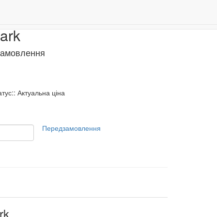
Даруємо 500 бонусів за реєстрацію!
0
ark
замовлення
атус:: Актуальна ціна
Передзамовлення
rk