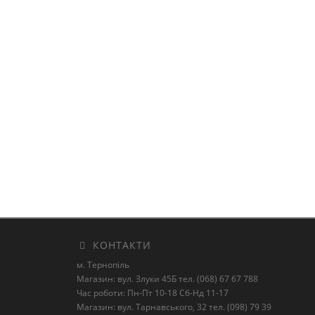
КОНТАКТИ
м. Тернопіль
Магазин: вул. Злуки 45Б тел. (068) 67 67 788
Час роботи: Пн-Пт 10-18 Сб-Нд 11-17
Магазин: вул. Тарнавського, 32 тел. (098) 79 39