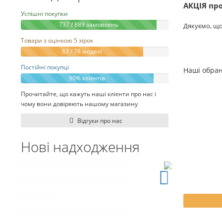
АКЦІЯ про
Успішні покупки
737 / 889 замовлень
Дякуємо, що
Товари з оцінкою 5 зірок
63 / 78 моделі
Постійні покупці
Наші обран
Переглянути
Переглянути
Переглянути
Переглянути
Переглянути
90% клієнтів
Прочитайте, що кажуть наші клієнти про нас і
чому вони довіряють нашому магазину
Відгуки про нас
Нові надходження
ПОЛИЧКА НАСТІННА Family
745грн
До кошика