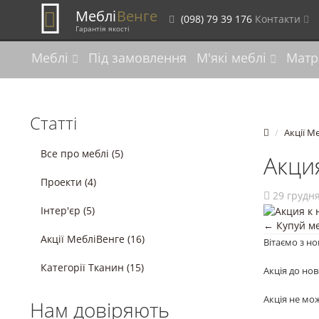
Меблі
Венге
(098) 79 39 176
Контакти
Гарантія якості
Меблі
Під замовлення
М'які меблі
Матр
Статті
Акції М
Все про меблі (5)
Акци
Проекти (4)
29 грудня
Інтер'єр (5)
← Купуй ме
Акції МебліВенге (16)
Вітаємо з но
Категорії Тканин (15)
Акція до но
Акція не мо
Нам довіряють