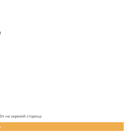
о
y 2Дв 2Шх 150см
т на окремій сторінці
75грн
о