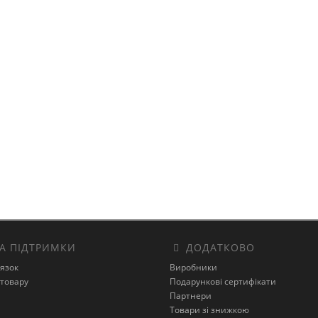
А ПІДТРИМКИ
ДОДАТКОВО
’язок
Виробники
товару
Подарункові сертифікати
Партнери
Товари зі знижкою