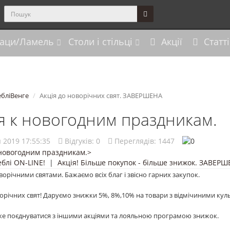
аци/Ламель
Столи і стільці
Акції
Статті
ебліВенге
Акція до новорічних свят. ЗАВЕРШЕНА
я к новогодним праздникам.
 2019 17:55:35
Відгуків:
0
Переглядів: 1447
блі ON-LINE!
|
Акція! Більше покупок - більше знижок. ЗАВЕР
ворічними святами. Бажаємо всіх благ і звісно гарних закупок.
ворічних свят! Даруємо знижки 5%, 8%,10% на товари з відмічиними кул
же поєднуватися з іншими акціями та лояльною програмою знижок.