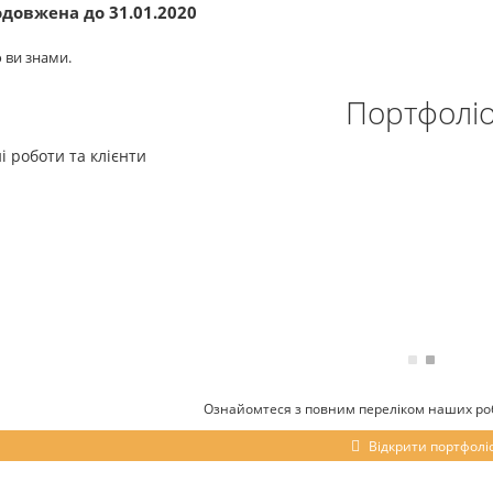
довжена до 31.01.2020
 ви знами.
Портфолі
і роботи та клієнти
ТУМБА ТВ Family 1Дв Шх 100см
ТУМБА ТВ Famil
Ознайомтеся з повним переліком наших робі
4 501грн
5 8
Відкрити портфолі
До кошика
До кошика