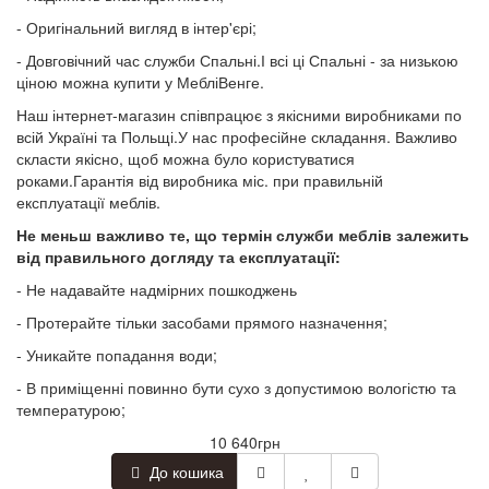
- Оригінальний вигляд в інтер'єрі;
- Довговічний час служби Спальні.І всі ці Спальні - за низькою
ціною можна купити у МебліВенге.
Наш інтернет-магазин співпрацює з якісними виробниками по
всій Україні та Польщі.У нас професійне складання. Важливо
скласти якісно, щоб можна було користуватися
роками.Гарантія від виробника
міс. при правильній
експлуатації меблів.
Не меньш важливо те, що термін служби меблів залежить
від правильного догляду та експлуатації:
- Не надавайте надмірних пошкоджень
- Протерайте тільки засобами прямого назначення;
- Уникайте попадання води;
- В приміщенні повинно бути сухо з допустимою вологістю та
температурою;
10 640грн
До кошика