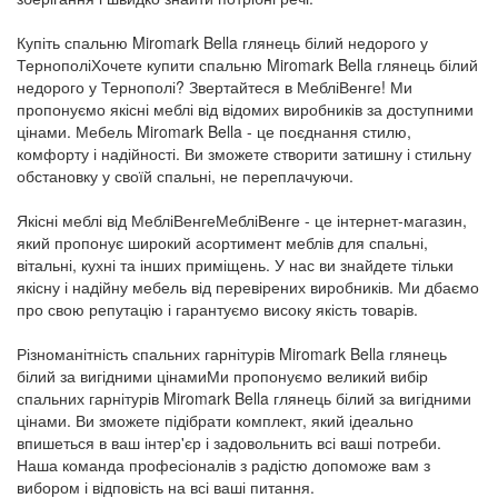
Купіть спальню Miromark Bella глянець білий недорого у
ТернополіХочете купити спальню Miromark Bella глянець білий
недорого у Тернополі? Звертайтеся в МебліВенге! Ми
пропонуємо якісні меблі від відомих виробників за доступними
цінами. Мебель Miromark Bella - це поєднання стилю,
комфорту і надійності. Ви зможете створити затишну і стильну
обстановку у своїй спальні, не переплачуючи.
Якісні меблі від МебліВенгеМебліВенге - це інтернет-магазин,
який пропонує широкий асортимент меблів для спальні,
вітальні, кухні та інших приміщень. У нас ви знайдете тільки
якісну і надійну мебель від перевірених виробників. Ми дбаємо
про свою репутацію і гарантуємо високу якість товарів.
Різноманітність спальних гарнітурів Miromark Bella глянець
білий за вигідними цінамиМи пропонуємо великий вибір
спальних гарнітурів Miromark Bella глянець білий за вигідними
цінами. Ви зможете підібрати комплект, який ідеально
впишеться в ваш інтер'єр і задовольнить всі ваші потреби.
Наша команда професіоналів з радістю допоможе вам з
вибором і відповість на всі ваші питання.