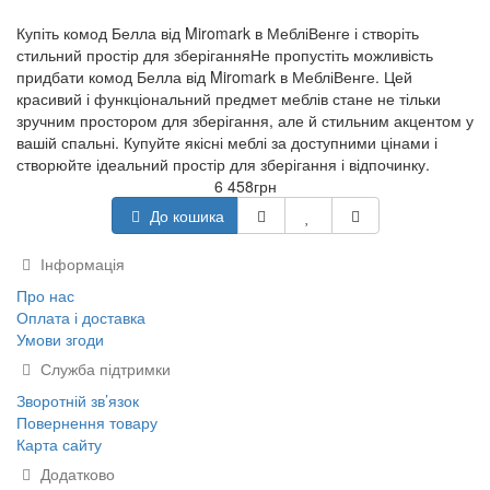
Купіть комод Белла від Miromark в МебліВенге і створіть
стильний простір для зберіганняНе пропустіть можливість
придбати комод Белла від Miromark в МебліВенге. Цей
красивий і функціональний предмет меблів стане не тільки
зручним простором для зберігання, але й стильним акцентом у
вашій спальні. Купуйте якісні меблі за доступними цінами і
створюйте ідеальний простір для зберігання і відпочинку.
6 458грн
До кошика
Інформація
Про нас
Оплата і доставка
Умови згоди
Служба підтримки
Зворотній зв’язок
Повернення товару
Карта сайту
Додатково