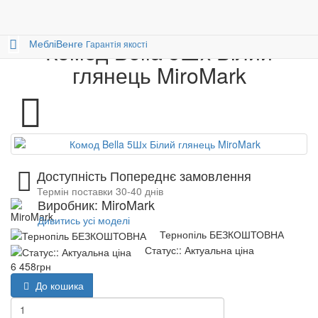
Меблі
Спальні
Комод Bella 5Шх Білий глянець
0
Меблі
Венге
Комод Bella 5Шх Білий
Гарантія якості
глянець MiroMark
Доступність Попереднє замовлення
Термін поставки 30-40 днів
Виробник: MiroMark
Дивитись усі моделі
Тернопіль БЕЗКОШТОВНА
Статус:: Актуальна ціна
6 458грн
До кошика