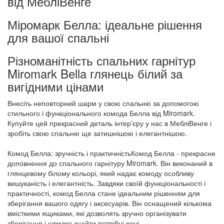
від МебліВенге
Міромарк Белла: ідеальне рішення
для вашої спальні
Різноманітність спальних гарнітур
Miromark Bella глянець білий за
вигідними цінами
Внесіть неповторний шарм у свою спальню за допомогою
стильного і функціонального комода Белла від Miromark.
Купуйте цей прекрасний деталь інтер'єру у нас в МебліВенге і
зробіть свою спальню ще затишнішою і елегантнішою.
Комод Белла: зручність і практичністьКомод Белла - прекрасне
доповнення до спального гарнітуру Miromark. Він виконаний в
глянцевому білому кольорі, який надає комоду особливу
вишуканість і елегантність. Завдяки своїй функціональності і
практичності, комод Белла стане ідеальним рішенням для
зберігання вашого одягу і аксесуарів. Він оснащений кількома
вмісткими ящиками, які дозволять зручно організувати
зберігання і швидко знайти потрібні речі.