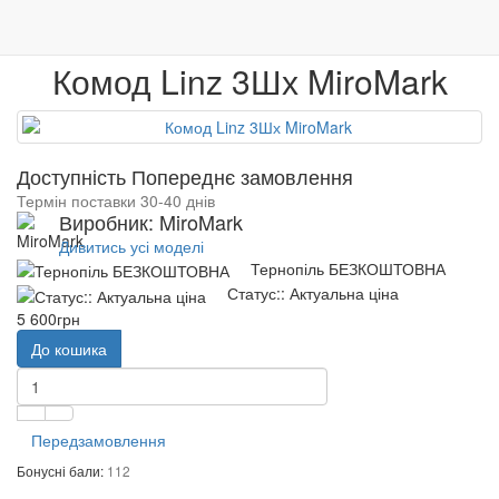
0
Меблі
Спальні
Комод Linz 3Шх
Меблі
Венге
Гарантія якості
Комод Linz 3Шх MiroMark
Доступність Попереднє замовлення
Термін поставки 30-40 днів
Виробник: MiroMark
Дивитись усі моделі
Тернопіль БЕЗКОШТОВНА
Статус:: Актуальна ціна
5 600грн
До кошика
Передзамовлення
Бонусні бали:
112