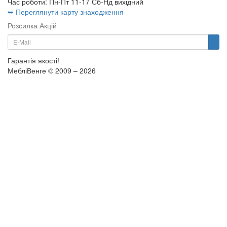
Час роботи: Пн-Пт 11-17 Сб-Нд вихідний
➥ Переглянути карту знаходження
Розсилка Акцій
Гарантія якості!
МебліВенге © 2009 – 2026
×
...