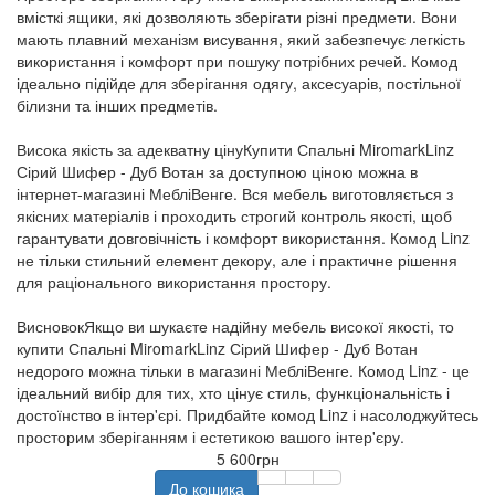
вмісткі ящики, які дозволяють зберігати різні предмети. Вони
мають плавний механізм висування, який забезпечує легкість
використання і комфорт при пошуку потрібних речей. Комод
ідеально підійде для зберігання одягу, аксесуарів, постільної
білизни та інших предметів.
Висока якість за адекватну цінуКупити Спальні MiromarkLinz
Сірий Шифер - Дуб Вотан за доступною ціною можна в
інтернет-магазині МебліВенге. Вся мебель виготовляється з
якісних матеріалів і проходить строгий контроль якості, щоб
гарантувати довговічність і комфорт використання. Комод Linz
не тільки стильний елемент декору, але і практичне рішення
для раціонального використання простору.
ВисновокЯкщо ви шукаєте надійну мебель високої якості, то
купити Спальні MiromarkLinz Сірий Шифер - Дуб Вотан
недорого можна тільки в магазині МебліВенге. Комод Linz - це
ідеальний вибір для тих, хто цінує стиль, функціональність і
достоїнство в інтер'єрі. Придбайте комод Linz і насолоджуйтесь
просторим зберіганням і естетикою вашого інтер'єру.
5 600грн
До кошика