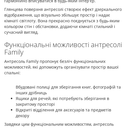
гармонійно вписуватися в будь-який інтер'єр.
Глянцева поверхня антресолі створює ефект дзеркального
відображення, що візуально збільшує простір і надає
кімнаті світлоту. Вона прекрасно поєднується з будь-яким
кольором стін і обстановки, додаючи кімнаті стильний і
сучасний вигляд.
Функціональні можливості антресолі
Family
Антресоль Family пропонує безліч функціональних
можливостей, які допоможуть організувати простір вашої
спальні:
Вбудовані полиці для зберігання книг, фотографій та
інших дрібниць
Ящики для речей, які потребують зберігання в
закритому просторі
Відкриті відділення для аксесуарів та предметів
декору
Завдяки цим функціональним можливостям, антресоль