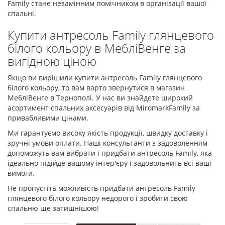
Family стане незамінним помічником в організації вашої
спальні.
Купити антресоль Family глянцевого
білого кольору в МебліВенге за
вигідною ціною
Якщо ви вирішили купити антресоль Family глянцевого
білого кольору, то вам варто звернутися в магазин
МебліВенге в Тернополі. У нас ви знайдете широкий
асортимент спальних аксесуарів від MiromarkFamily за
привабливими цінами.
Ми гарантуємо високу якість продукції, швидку доставку і
зручні умови оплати. Наші консультанти з задоволенням
допоможуть вам вибрати і придбати антресоль Family, яка
ідеально підійде вашому інтер'єру і задовольнить всі ваші
вимоги.
Не пропустіть можливість придбати антресоль Family
глянцевого білого кольору недорого і зробити свою
спальню ще затишнішою!