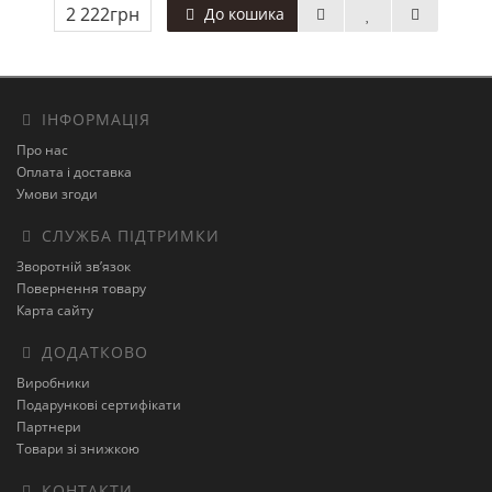
2 222грн
До кошика
ІНФОРМАЦІЯ
Про нас
Оплата і доставка
Умови згоди
СЛУЖБА ПІДТРИМКИ
Зворотній зв’язок
Повернення товару
Карта сайту
ДОДАТКОВО
Виробники
Подарункові сертифікати
Партнери
Товари зі знижкою
КОНТАКТИ