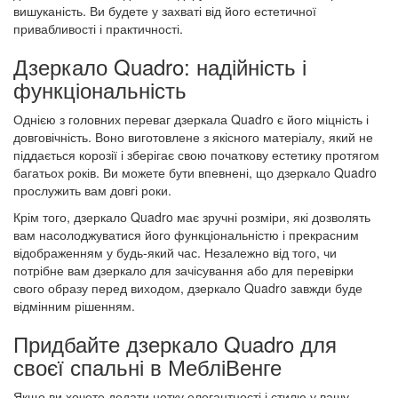
вишуканість. Ви будете у захваті від його естетичної
привабливості і практичності.
Дзеркало Quadro: надійність і
функціональність
Однією з головних переваг дзеркала Quadro є його міцність і
довговічність. Воно виготовлене з якісного матеріалу, який не
піддається корозії і зберігає свою початкову естетику протягом
багатьох років. Ви можете бути впевнені, що дзеркало Quadro
прослужить вам довгі роки.
Крім того, дзеркало Quadro має зручні розміри, які дозволять
вам насолоджуватися його функціональністю і прекрасним
відображенням у будь-який час. Незалежно від того, чи
потрібне вам дзеркало для зачісування або для перевірки
свого образу перед виходом, дзеркало Quadro завжди буде
відмінним рішенням.
Придбайте дзеркало Quadro для
своєї спальні в МебліВенге
Якщо ви хочете додати нотку елегантності і стилю у вашу