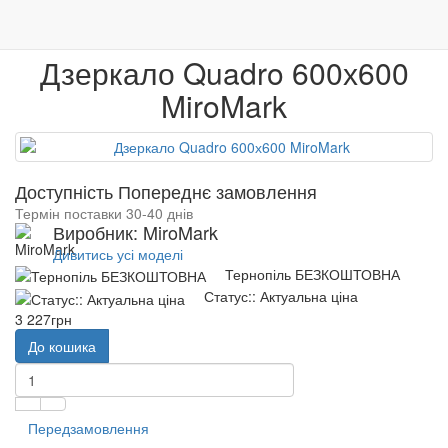
0
Меблі
Спальні
Дзеркало Quadro 600х600
Меблі
Венге
Гарантія якості
Дзеркало Quadro 600х600
MiroMark
Доступність Попереднє замовлення
Термін поставки 30-40 днів
Виробник: MiroMark
Дивитись усі моделі
Тернопіль БЕЗКОШТОВНА
Статус:: Актуальна ціна
3 227грн
До кошика
Передзамовлення