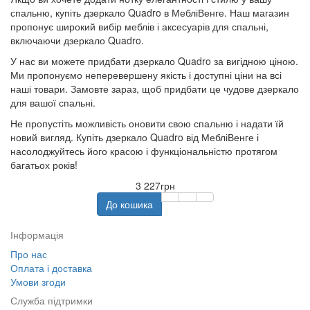
спальню, купіть дзеркало Quadro в МебліВенге. Наш магазин
пропонує широкий вибір меблів і аксесуарів для спальні,
включаючи дзеркало Quadro.
У нас ви можете придбати дзеркало Quadro за вигідною ціною.
Ми пропонуємо неперевершену якість і доступні ціни на всі
наші товари. Замовте зараз, щоб придбати це чудове дзеркало
для вашої спальні.
Не пропустіть можливість оновити свою спальню і надати їй
новий вигляд. Купіть дзеркало Quadro від МебліВенге і
насолоджуйтесь його красою і функціональністю протягом
багатьох років!
3 227грн
До кошика
Інформація
Про нас
Оплата і доставка
Умови згоди
Служба підтримки