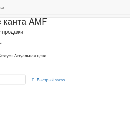
з канта
ьи
Дарим 500 бонусов за регистрацию!
0
з канта AMF
с продажи
F
татус:: Актуальная цена
Быстрый заказ