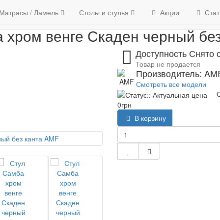
олы и стулья
Стулья
Стул Самба хром венге Скаден черный бе
39 176
Матрасы / Ламель
Контакты
Столы и стулья
Акции
Стат
 хром венге Скаден черный бе
Доступность Снято 
Товар не продается
Производитель: AM
Смотреть все модели
С
0грн
В корзину