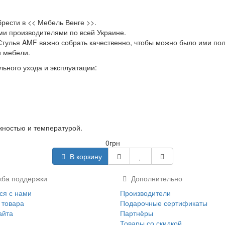
брести в << Мебель Венге >>.
ми производителями по всей Украине.
Стулья AMF важно собрать качественно, чтобы можно было ими пол
и мебели.
льного ухода и эксплуатации:
жностью и температурой.
0грн
В корзину
ба поддержки
Дополнительно
ся с нами
Производители
 товара
Подарочные сертификаты
айта
Партнёры
Товары со скидкой