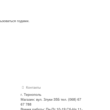
ьзоваться годами.
Контакты
г. Тернополь
Магазин: вул. Злуки 35Б тел. (068) 67
67 788
Время работы: Пн-Пт 10-19 Сб-Нд 11-