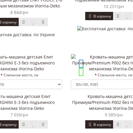
ым механизмом Viorina-Deko
10 251грн
8 844грн
В корзину
В корзину
Спальное место, см
Спальное место, см
ть-машина детская Елит
Кровать-машина детс
GHINI E-3 без подъемного
Премиум/Premium P002 без 
А ТВ Family 1Дв Шх 100см
ТУМБА ТВ Family 2Дв 
ханизма Viorina-Deko
механизма Viorina-D
4 501грн
5 875грн
7 656грн
9 585грн
В корзину
В корзину
В корзину
В корзину