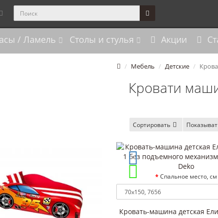
асы / Ламель
Столы и стулья
Акции
Ст
Мебель
Детские
Кров
Кровати маш
Сортировать
Показыват
Спальное место, см
Кровать-машина детская Ел