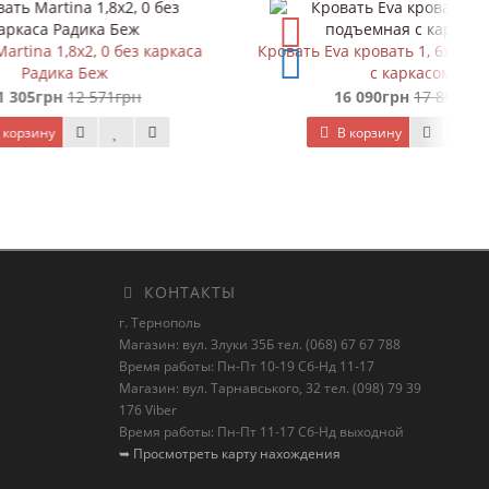
з каркаса
Кровать Eva кровать 1, 6х2, 0 подъемная
с каркасом
н
16 090грн
17 892грн
В корзину
КОНТАКТЫ
г. Тернополь
Магазин: вул. Злуки 35Б тел. (068) 67 67 788
Время работы: Пн-Пт 10-19 Сб-Нд 11-17
Магазин: вул. Тарнавського, 32 тел. (098) 79 39
176 Viber
Время работы: Пн-Пт 11-17 Сб-Нд выходной
➥ Просмотреть карту нахождения