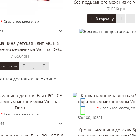
без подъемного механизма Vi
7 656грн
В корзину
Спальное место, см
машина детская Елит МС E-5
много механизма Viorina-Deko
7 656грн
В корзину
Спальное место, см
Спальное место, см
Кровать-машина детская Sp
шина детская Елит POLICE E-8
подъемным механизмом Vio