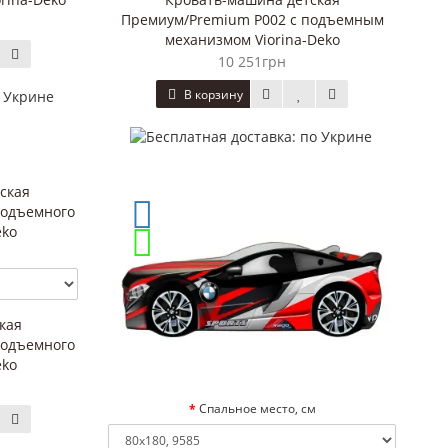
Премиум/Premium P002 с подъемным
механизмом Viorina-Deko
10 251грн
В корзину
кая
подъемного
2Шх 150см
eko
Спальное место, см