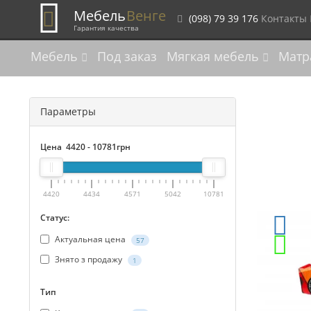
Мебель
Венге
(098) 79 39 176
Контакты
Гарантия качества
Мебель
Под заказ
Мягкая мебель
Матр
Параметры
Цена
4420
-
10781
грн
4420
4434
4571
5042
10781
Статус:
Актуальная цена
57
Знято з продажу
1
Тип