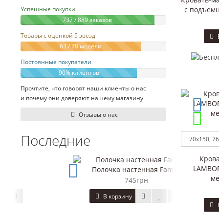
с подъемн
Успешные покупки
737 / 889 заказов
Товары с оценкой 5 звезд
63 / 78 модели
Постоянные покупатели
90% клиентов
Прочтите, что говорят наши клиенты о нас
и почему они доверяют нашему магазину
Отзывы о нас
Последние
Крова
LAMBOR
Полочка настенная Family
ТУМБ
ме
745грн
В корзину