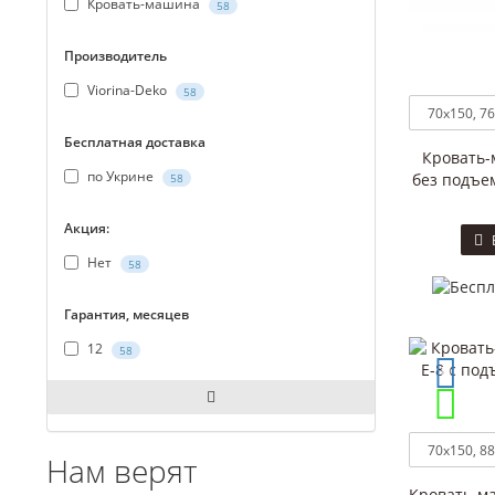
Кровать-машина
58
Производитель
Viorina-Deko
58
Бесплатная доставка
Кровать-
по Укрине
без подъе
58
Акция:
Нет
58
Гарантия, месяцев
12
58
Нам верят
Кровать-ма