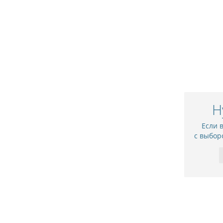
Н
Если 
с выбор