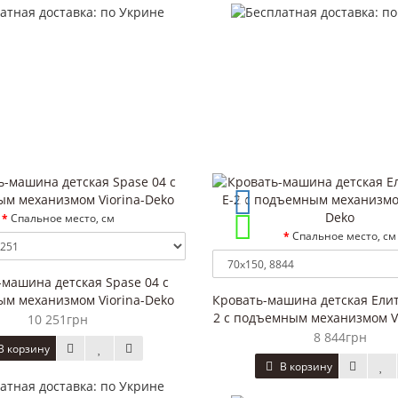
Спальное место, см
Спальное место, см
-машина детская Spase 04 с
м механизмом Viorina-Deko
Кровать-машина детская Елит
2 с подъемным механизмом V
10 251грн
8 844грн
В корзину
В корзину