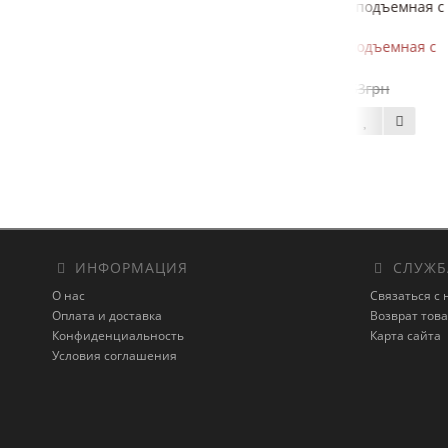
Кровать Eva 1, 8х2, 0 подъемная с
Кровать 
каркасом
к
16 774грн
18 653грн
В корзину
ИНФОРМАЦИЯ
СЛУЖБ
О нас
Связаться с
Оплата и доставка
Возврат тов
Конфиденциальность
Карта сайта
Условия соглашения