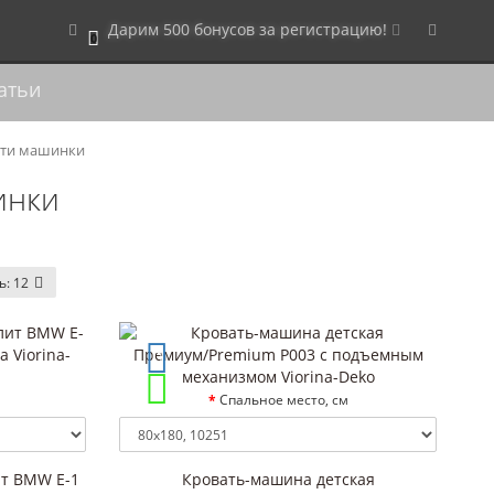
Дарим 500 бонусов за регистрацию!
0
атьи
ати машинки
инки
ь:
12
Спальное место, см
ит BMW E-1
Кровать-машина детская