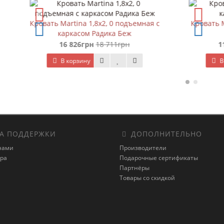
Martina 1,8х2, 0 подъемная с
Кровать Martina 1,8х2, 0 бе
аркасом Радика Беж
Радика Беж
16 826грн
18 711грн
11 305грн
12 571гр
В корзину
В корзину
А ПОДДЕРЖКИ
ДОПОЛНИТЕЛЬНО
 нами
Производители
ара
Подарочные сертификаты
Партнёры
Товары со скидкой