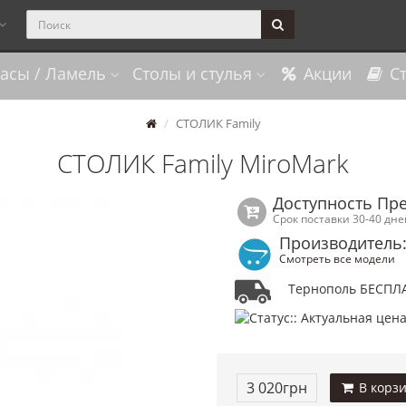
асы / Ламель
Столы и стулья
Акции
Ст
СТОЛИК Family
СТОЛИК Family MiroMark
Доступность Пр
Срок поставки 30-40 дне
Производитель:
Смотреть все модели
Тернополь БЕСПЛ
3 020грн
В корз