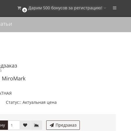
Дарим 500 бонусов за регистрацию!
0
атьи
едзаказ
й
 MiroMark
АТНАЯ
Статус:: Актуальная цена
ину
Предзаказ