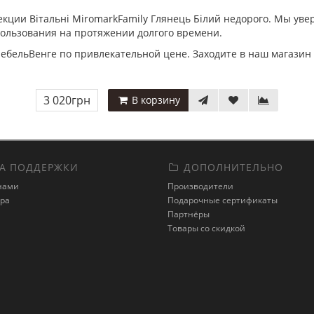
екции Вітальні MiromarkFamily Глянець Білий недорого. Мы уве
ользования на протяжении долгого времени.
 МебельВенге по привлекательной цене. Заходите в наш магази
3 020грн
В корзину
А ПОДДЕРЖКИ
ДОПОЛНИТЕЛЬНО
 нами
Производители
ара
Подарочные сертификаты
Партнёры
Товары со скидкой