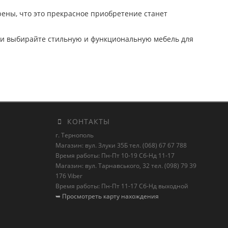
рены, что это прекрасное приобретение станет
н и выбирайте стильную и функциональную мебель для
КОНТАКТЫ
г. Тернополь
Магазин: вул. Злуки 35Б тел. (068) 67 67 788
Время работы: Пн-Пт 10-19 Сб-Нд 11-17
Магазин: вул. Тарнавського, 32 тел. (098) 79 39
176 Viber
Время работы: Пн-Пт 11-17 Сб-Нд выходной
➥ Просмотреть карту нахождения