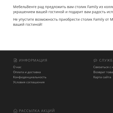
МебельВенге рад предложить вам столик Family из колл
украшением вашей гостиной и подарит вам радость исп
Не упустите возможность приобрести столик Family от
вашей гостиной!
ИНФОРМАЦИЯ
СЛУЖБ
О нас
Связаться с
Оплата и доставка
Возврат тов
Конфиденциальность
Карта сайта
Условия соглашения
РАССЫЛКА АКЦИЙ