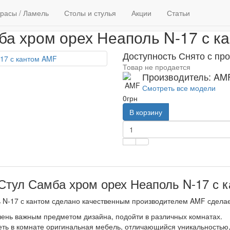
олы и стулья
Стулья
Стул Самба хром орех Неаполь N-17 с к
расы / Ламель
такты
Столы и стулья
Акции
Статьи
ба хром орех Неаполь N-17 с к
Доступность Снято с пр
Товар не продается
Производитель: AM
Смотреть все модели
0грн
В корзину
Стул Самба хром орех Неаполь N-17 с 
N-17 с кантом сделано качественным производителем AMF сдела
очень важным предметом дизайна, подойти в различных комнатах.
деть в комнате оригинальная мебель, отличающийся уникальностью