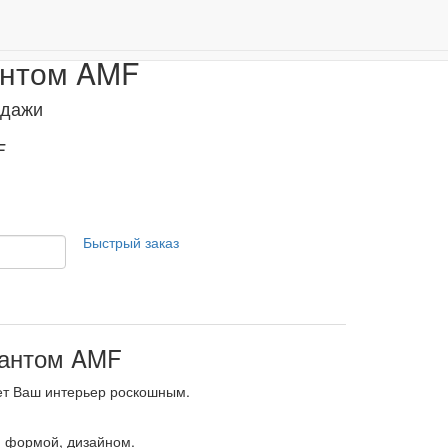
антом
Дарим 500 бонусов за регистрацию!
0
антом AMF
одажи
F
Быстрый заказ
кантом AMF
ет Ваш интерьер роскошным.
, формой, дизайном.