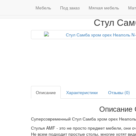
Мебель
Венге
Гарантия качества
Ст
Мебель
Под заказ
Мягкая мебель
(098) 79 39 176
Мат
Кон
Стул Сам
Описание
Характеристики
Отзывы (0)
Описание 
Суперсовременный Стул Самба хром орех Неаполь 
Стулья AMF - это не просто предмет мебели, они 
Не всем подходит простые столы, многие хотят ви