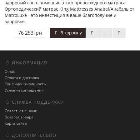
здоровый сон с помощью этого превосходного матраса.
Ортопедический матрас King Mattresses Anabel/Анабэль от
MatroLuxe - это инвестиция в ваше благополучие и
здоровье.
76 253грн
В корзину
ИНФОРМАЦИЯ
О нас
Оплата и доставка
Конфиденциальность
Условия соглашения
СЛУЖБА ПОДДЕРЖКИ
Связаться с нами
Возврат товара
Карта сайта
ДОПОЛНИТЕЛЬНО