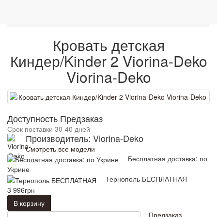
0
Мебель
Детские
Кровати детские
Мебель
Венге
Гарантия качества
Кровать детская Киндер/Kinder 2 Viorina-Deko
Кровать детская
Киндер/Kinder 2 Viorina-Deko
Viorina-Deko
Доступность Предзаказ
Срок поставки 30-40 дней
Производитель: Viorina-Deko
Смотреть все модели
Бесплатная доставка: по
Укрине
Тернополь БЕСПЛАТНАЯ
3 996грн
В корзину
Предзаказ