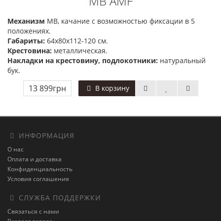
МВ AMF
Механизм
MB, качание с возможностью фиксации в 5
положениях.
Габариты:
64х80х112-120 см.
Крестовина:
металлическая.
Накладки на крестовину, подлокотники:
натуральный
бук.
13 899грн
В корзину
ИНФОРМАЦИЯ
О нас
Оплата и доставка
Конфиденциальность
Условия соглашения
СЛУЖБА ПОДДЕРЖКИ
Связаться с нами