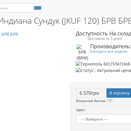
амель
Мебель
Столы и стулья
Спальные
Комоды в спальню
Акции
Статьи
Индиана Сундук (JKUF 120
Индиана Сундук (JKUF 120) БРВ БР
Доступность На скла
Доставим за 5 дней
Производитель:
Смотреть все модели
6 570грн
В корзину
Бонусные баллы:
131
Цвет: