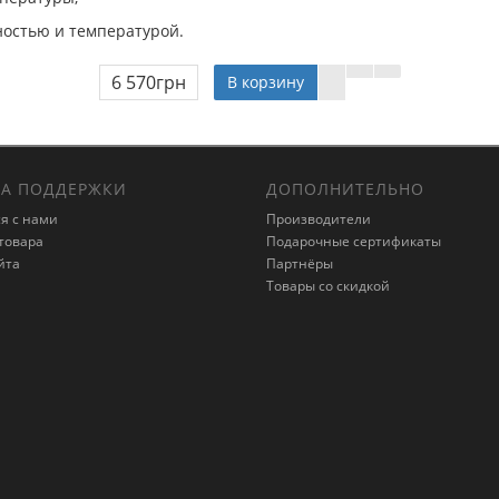
ностью и температурой.
6 570грн
В корзину
А ПОДДЕРЖКИ
ДОПОЛНИТЕЛЬНО
я с нами
Производители
товара
Подарочные сертификаты
йта
Партнёры
Товары со скидкой