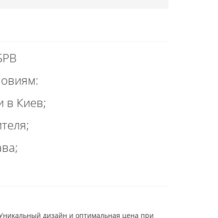
БРВ
ловиям:
 в Киев;
теля;
ва;
 Уникальный дизайн и оптимальная цена при