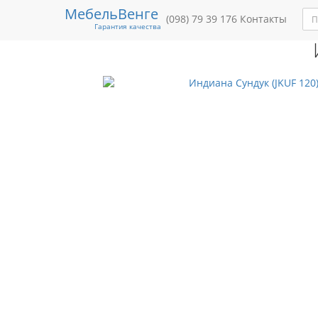
Мебель
Венге
Мебель
Под заказ
(098) 79 39 176
Мягкая мебель
Контакты
Матрасы / Л
Гарантия качества