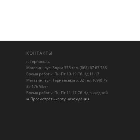
КОНТАКТЫ
г. Тернополь
Магазин: вул. Злуки 35Б тел. (068) 67 67 788
Время работы: Пн-Пт 10-19 Сб-Нд 11-17
Магазин: вул. Тарнавського, 32 тел. (098) 79
39 176 Viber
Время работы: Пн-Пт 11-17 Сб-Нд выходной
➥ Просмотреть карту нахождения