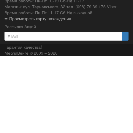
Время работы: Пн-Пт 10-19 Сб-Нд 11-17
Магазин: вул. Тарнавського, 32 тел. (098) 79 39 176 Viber
Время работы: Пн-Пт 11-17 Сб-Нд выходной
➥ Просмотреть карту нахождения
Рассылка Акций
Гарантия качества!
МеблиВенге © 2009 – 2026
×
...